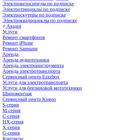
Электровелосипеды по подписке
Электротрициклы по подписке
Электроскутеры по подписке
Электроквадроциклы по подписке
Акции
Услуги
Ремонт смартфонов
Ремонт iPhone
Ремонт Samsung
Аренда
Аренда аудиотехники
Аренда электроинструмента
Аренда электротранспорта
Сервисный центр Ezzzbox
Услуги для электротранспорта
Услуги для бензиновой мототехники
Шиномонтаж
Сервисный центр Kugoo
S-cерия
M-серия
С-серия
HX-серия
X-серия
G-серия
Контакты