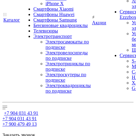
А
iPhone X
э
Смартфоны Xiaomi
Сервис
Смартфоны Huawei
Ezzzbo
Каталог
Смартфоны Samsung
Акции
У
Бензиновые квадроциклы
э
Телевизоры
У
Электротранспорт
б
Электросамокаты по
м
подписке
Ш
Электровелосипеды
Сервис
по подписке
S
Электротрициклы по
M
подписке
С
Электроскутеры по
H
подписке
X
Электроквадроциклы
G
по подписке
+7 904 031 43 91
+7 904 031 43 91
+7 900 479 49 13
Заказать звонок