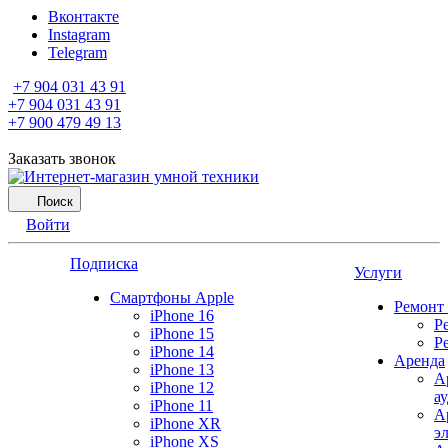
Вконтакте
Instagram
Telegram
+7 904 031 43 91
+7 904 031 43 91
+7 900 479 49 13
Заказать звонок
Поиск
Войти
Подписка
Услуги
Смартфоны Apple
Ремонт
iPhone 16
Р
iPhone 15
Р
iPhone 14
Аренда
iPhone 13
А
iPhone 12
а
iPhone 11
А
iPhone XR
э
iPhone XS