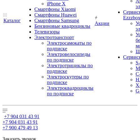
А
iPhone X
э
Смартфоны Xiaomi
Сервис
Смартфоны Huawei
Ezzzbo
Каталог
Смартфоны Samsung
Акции
У
Бензиновые квадроциклы
э
Телевизоры
У
Электротранспорт
б
Электросамокаты по
м
подписке
Ш
Электровелосипеды
Сервис
по подписке
S
Электротрициклы по
M
подписке
С
Электроскутеры по
H
подписке
X
Электроквадроциклы
G
по подписке
+7 904 031 43 91
+7 904 031 43 91
+7 900 479 49 13
Заказать звонок