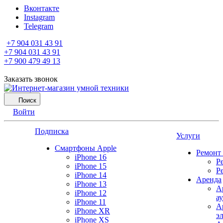
Вконтакте
Instagram
Telegram
+7 904 031 43 91
+7 904 031 43 91
+7 900 479 49 13
Заказать звонок
Поиск
Войти
Подписка
Услуги
Смартфоны Apple
Ремонт
iPhone 16
Р
iPhone 15
Р
iPhone 14
Аренда
iPhone 13
А
iPhone 12
а
iPhone 11
А
iPhone XR
э
iPhone XS