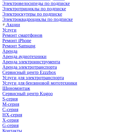
Электровелосипеды по подписке
Электротрициклы по подписке
Электроскутеры по подписке
Электроквадроциклы по подписке
Акции
Услуги
Ремонт смартфонов
Ремонт iPhone
Ремонт Samsung
Аренда
Аренда аудиотехники
Аренда электроинструмента
Аренда электротранспорта
Сервисный центр Ezzzbox
Услуги для электротранспорта
Услуги для бензиновой мототехники
Шиномонтаж
Сервисный центр Kugoo
S-cерия
M-серия
С-серия
HX-серия
X-серия
G-серия
Контакты