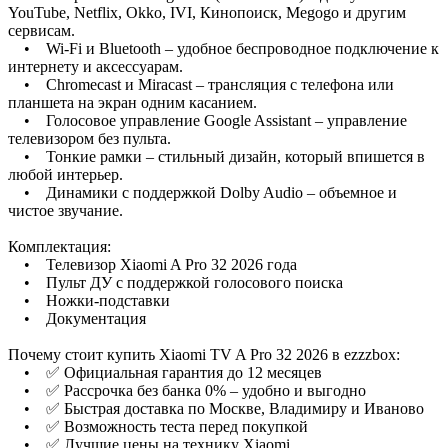
YouTube, Netflix, Okko, IVI, Кинопоиск, Megogo и другим
сервисам.
• Wi-Fi и Bluetooth – удобное беспроводное подключение к
интернету и аксессуарам.
• Chromecast и Miracast – трансляция с телефона или
планшета на экран одним касанием.
• Голосовое управление Google Assistant – управление
телевизором без пульта.
• Тонкие рамки – стильный дизайн, который впишется в
любой интерьер.
• Динамики с поддержкой Dolby Audio – объемное и
чистое звучание.
Комплектация:
• Телевизор Xiaomi A Pro 32 2026 года
• Пульт ДУ с поддержкой голосового поиска
• Ножки-подставки
• Документация
Почему стоит купить Xiaomi TV A Pro 32 2026 в ezzzbox:
• ✅ Официальная гарантия до 12 месяцев
• ✅ Рассрочка без банка 0% – удобно и выгодно
• ✅ Быстрая доставка по Москве, Владимиру и Иваново
• ✅ Возможность теста перед покупкой
• ✅ Лучшие цены на технику Xiaomi