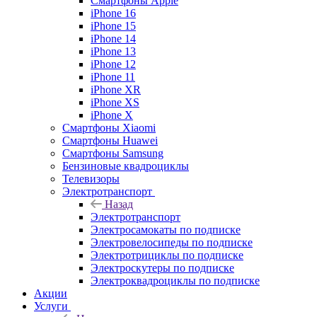
Смартфоны Apple
iPhone 16
iPhone 15
iPhone 14
iPhone 13
iPhone 12
iPhone 11
iPhone XR
iPhone XS
iPhone X
Смартфоны Xiaomi
Смартфоны Huawei
Смартфоны Samsung
Бензиновые квадроциклы
Телевизоры
Электротранспорт
Назад
Электротранспорт
Электросамокаты по подписке
Электровелосипеды по подписке
Электротрициклы по подписке
Электроскутеры по подписке
Электроквадроциклы по подписке
Акции
Услуги