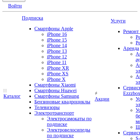
Войти
Подписка
Услуги
Смартфоны Apple
Ремонт
iPhone 16
Р
iPhone 15
Р
iPhone 14
Аренда
iPhone 13
А
iPhone 12
а
iPhone 11
А
iPhone XR
э
iPhone XS
А
iPhone X
э
Смартфоны Xiaomi
Сервис
Смартфоны Huawei
Ezzzbo
Каталог
Смартфоны Samsung
Акции
У
Бензиновые квадроциклы
э
Телевизоры
У
Электротранспорт
б
Электросамокаты по
м
подписке
Ш
Электровелосипеды
Сервис
по подписке
S