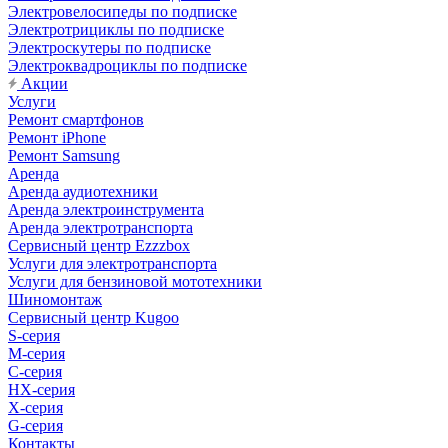
Электровелосипеды по подписке
Электротрициклы по подписке
Электроскутеры по подписке
Электроквадроциклы по подписке
Акции
Услуги
Ремонт смартфонов
Ремонт iPhone
Ремонт Samsung
Аренда
Аренда аудиотехники
Аренда электроинструмента
Аренда электротранспорта
Сервисный центр Ezzzbox
Услуги для электротранспорта
Услуги для бензиновой мототехники
Шиномонтаж
Сервисный центр Kugoo
S-cерия
M-серия
С-серия
HX-серия
X-серия
G-серия
Контакты