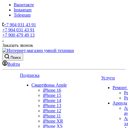
Вконтакте
Instagram
Telegram
+7 904 031 43 91
+7 904 031 43 91
+7 900 479 49 13
Заказать звонок
Поиск
Войти
Подписка
Услуги
Смартфоны Apple
Ремонт
iPhone 16
Р
iPhone 15
Р
iPhone 14
Аренда
iPhone 13
А
iPhone 12
а
iPhone 11
А
iPhone XR
э
iPhone XS