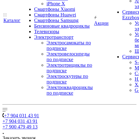
А
iPhone X
э
Смартфоны Xiaomi
Сервис
Смартфоны Huawei
Ezzzbo
Каталог
Смартфоны Samsung
Акции
У
Бензиновые квадроциклы
э
Телевизоры
У
Электротранспорт
б
Электросамокаты по
м
подписке
Ш
Электровелосипеды
Сервис
по подписке
S
Электротрициклы по
M
подписке
С
Электроскутеры по
H
подписке
X
Электроквадроциклы
G
по подписке
+7 904 031 43 91
+7 904 031 43 91
+7 900 479 49 13
Заказать звонок