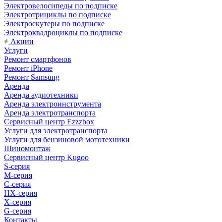
Электровелосипеды по подписке
Электротрициклы по подписке
Электроскутеры по подписке
Электроквадроциклы по подписке
Акции
Услуги
Ремонт смартфонов
Ремонт iPhone
Ремонт Samsung
Аренда
Аренда аудиотехники
Аренда электроинструмента
Аренда электротранспорта
Сервисный центр Ezzzbox
Услуги для электротранспорта
Услуги для бензиновой мототехники
Шиномонтаж
Сервисный центр Kugoo
S-cерия
M-серия
С-серия
HX-серия
X-серия
G-серия
Контакты