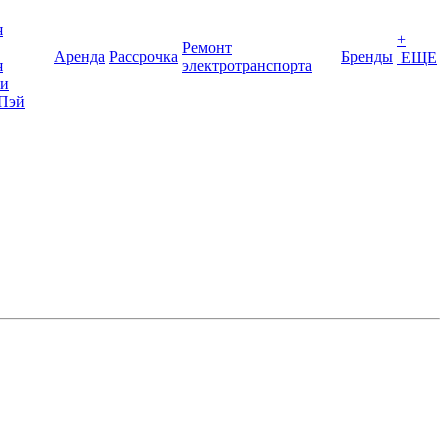
я
+
Ремонт
Аренда
Рассрочка
Бренды
ЕЩЕ
я
электротранспорта
ки
Пэй