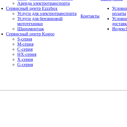
Аренда электротранспорта
Сервисный центр Ezzzbox
Услови
Услуги для электротранспорта
оплаты
Контакты
Услуги для бензиновой
Услови
мототехники
достав
Шиномонтаж
Яндекс
Сервисный центр Kugoo
S-cерия
M-серия
С-серия
HX-серия
X-серия
G-серия