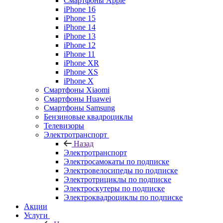
Смартфоны Apple
iPhone 16
iPhone 15
iPhone 14
iPhone 13
iPhone 12
iPhone 11
iPhone XR
iPhone XS
iPhone X
Смартфоны Xiaomi
Смартфоны Huawei
Смартфоны Samsung
Бензиновые квадроциклы
Телевизоры
Электротранспорт
Назад
Электротранспорт
Электросамокаты по подписке
Электровелосипеды по подписке
Электротрициклы по подписке
Электроскутеры по подписке
Электроквадроциклы по подписке
Акции
Услуги