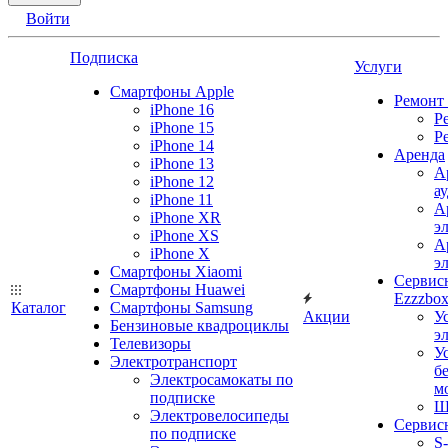
Войти
Подписка
Услуги
Смартфоны Apple
Ремонт
iPhone 16
Р
iPhone 15
Р
iPhone 14
Аренда
iPhone 13
А
iPhone 12
а
iPhone 11
А
iPhone XR
э
iPhone XS
А
iPhone X
э
Смартфоны Xiaomi
Сервис
Смартфоны Huawei
Ezzzbo
Каталог
Смартфоны Samsung
Акции
У
Бензиновые квадроциклы
э
Телевизоры
У
Электротранспорт
б
Электросамокаты по
м
подписке
Ш
Электровелосипеды
Сервис
по подписке
S