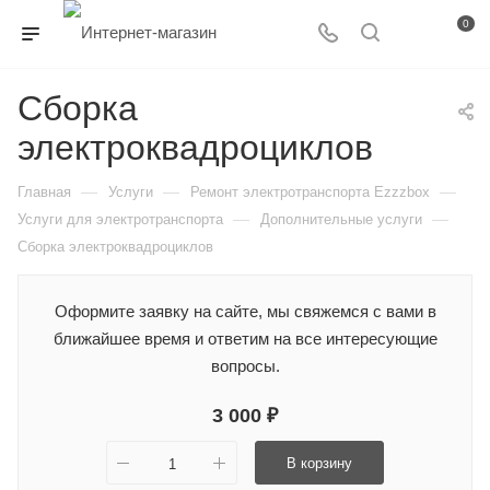
0
Сборка
электроквадроциклов
—
—
—
Главная
Услуги
Ремонт электротранспорта Ezzzbox
—
—
Услуги для электротранспорта
Дополнительные услуги
Сборка электроквадроциклов
Оформите заявку на сайте, мы свяжемся с вами в
ближайшее время и ответим на все интересующие
вопросы.
3 000 ₽
В корзину