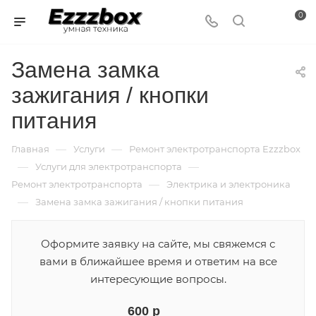
0
Замена замка
зажигания / кнопки
питания
—
—
Главная
Услуги
Ремонт электротранспорта Ezzzbox
—
—
Услуги для электротранспорта
—
Ремонт электротранспорта
Электрика и электроника
—
Замена замка зажигания / кнопки питания
Оформите заявку на сайте, мы свяжемся с
вами в ближайшее время и ответим на все
интересующие вопросы.
600 р