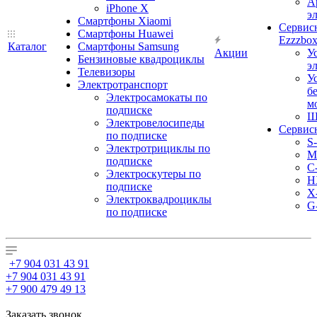
А
iPhone X
э
Смартфоны Xiaomi
Сервис
Смартфоны Huawei
Ezzzbo
Каталог
Смартфоны Samsung
Акции
У
Бензиновые квадроциклы
э
Телевизоры
У
Электротранспорт
б
Электросамокаты по
м
подписке
Ш
Электровелосипеды
Сервис
по подписке
S
Электротрициклы по
M
подписке
С
Электроскутеры по
H
подписке
X
Электроквадроциклы
G
по подписке
+7 904 031 43 91
+7 904 031 43 91
+7 900 479 49 13
Заказать звонок