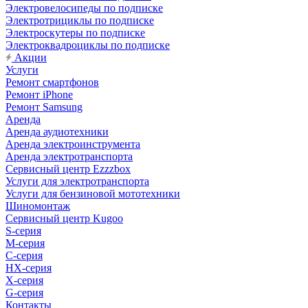
Электровелосипеды по подписке
Электротрициклы по подписке
Электроскутеры по подписке
Электроквадроциклы по подписке
Акции
Услуги
Ремонт смартфонов
Ремонт iPhone
Ремонт Samsung
Аренда
Аренда аудиотехники
Аренда электроинструмента
Аренда электротранспорта
Сервисный центр Ezzzbox
Услуги для электротранспорта
Услуги для бензиновой мототехники
Шиномонтаж
Сервисный центр Kugoo
S-cерия
M-серия
С-серия
HX-серия
X-серия
G-серия
Контакты