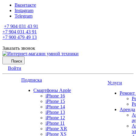
Вконтакте
Instagram
Telegram
+7 904 031 43 91
+7 904 031 43 91
+7 900 479 49 13
Заказать звонок
Поиск
Войти
Подписка
Услуги
Смартфоны Apple
Ремонт
iPhone 16
Р
iPhone 15
Р
iPhone 14
Аренда
iPhone 13
А
iPhone 12
а
iPhone 11
А
iPhone XR
э
iPhone XS