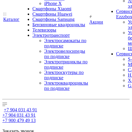
А
iPhone X
э
Смартфоны Xiaomi
Сервис
Смартфоны Huawei
Ezzzbo
Каталог
Смартфоны Samsung
Акции
У
Бензиновые квадроциклы
э
Телевизоры
У
Электротранспорт
б
Электросамокаты по
м
подписке
Ш
Электровелосипеды
Сервис
по подписке
S
Электротрициклы по
M
подписке
С
Электроскутеры по
H
подписке
X
Электроквадроциклы
G
по подписке
+7 904 031 43 91
+7 904 031 43 91
+7 900 479 49 13
Заказать звонок