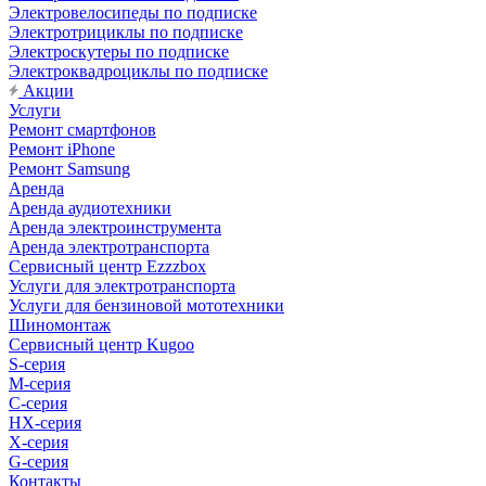
Электровелосипеды по подписке
Электротрициклы по подписке
Электроскутеры по подписке
Электроквадроциклы по подписке
Акции
Услуги
Ремонт смартфонов
Ремонт iPhone
Ремонт Samsung
Аренда
Аренда аудиотехники
Аренда электроинструмента
Аренда электротранспорта
Сервисный центр Ezzzbox
Услуги для электротранспорта
Услуги для бензиновой мототехники
Шиномонтаж
Сервисный центр Kugoo
S-cерия
M-серия
С-серия
HX-серия
X-серия
G-серия
Контакты