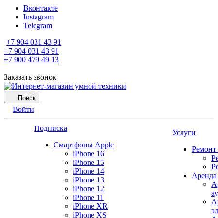
Вконтакте
Instagram
Telegram
+7 904 031 43 91
+7 904 031 43 91
+7 900 479 49 13
Заказать звонок
Поиск
Войти
Подписка
Услуги
Смартфоны Apple
Ремонт
iPhone 16
Р
iPhone 15
Р
iPhone 14
Аренда
iPhone 13
А
iPhone 12
а
iPhone 11
А
iPhone XR
э
iPhone XS