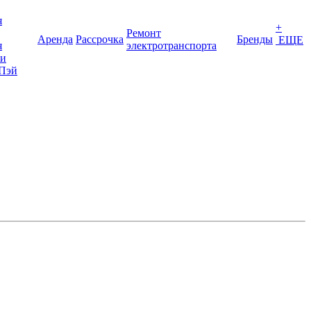
я
+
Ремонт
Аренда
Рассрочка
Бренды
ЕЩЕ
я
электротранспорта
ки
Пэй