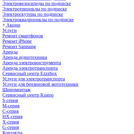
Электровелосипеды по подписке
Электротрициклы по подписке
Электроскутеры по подписке
Электроквадроциклы по подписке
Акции
Услуги
Ремонт смартфонов
Ремонт iPhone
Ремонт Samsung
Аренда
Аренда аудиотехники
Аренда электроинструмента
Аренда электротранспорта
Сервисный центр Ezzzbox
Услуги для электротранспорта
Услуги для бензиновой мототехники
Шиномонтаж
Сервисный центр Kugoo
S-cерия
M-серия
С-серия
HX-серия
X-серия
G-серия
Контакты