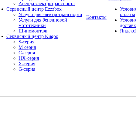
Аренда электротранспорта
Сервисный центр Ezzzbox
Услови
Услуги для электротранспорта
оплаты
Контакты
Услуги для бензиновой
Услови
мототехники
достав
Шиномонтаж
Яндекс
Сервисный центр Kugoo
S-cерия
M-серия
С-серия
HX-серия
X-серия
G-серия