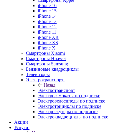
Смартфоны Apple
iPhone 16
iPhone 15
iPhone 14
iPhone 13
iPhone 12
iPhone 11
iPhone XR
iPhone XS
iPhone X
Смартфоны Xiaomi
Смартфоны Huawei
Смартфоны Samsung
Бензиновые квадроциклы
Телевизоры
Электротранспорт
Назад
Электротранспорт
Электросамокаты по подписке
Электровелосипеды по подписке
Электротрициклы по подписке
Электроскутеры по подписке
Электроквадроциклы по подписке
Акции
Услуги