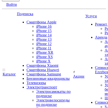
Войти
Подписка
Услуги
Смартфоны Apple
Ремонт
iPhone 16
Р
iPhone 15
Р
iPhone 14
Аренда
iPhone 13
А
iPhone 12
а
iPhone 11
А
iPhone XR
э
iPhone XS
А
iPhone X
э
Смартфоны Xiaomi
Сервис
Смартфоны Huawei
Ezzzbo
Каталог
Смартфоны Samsung
Акции
У
Бензиновые квадроциклы
э
Телевизоры
У
Электротранспорт
б
Электросамокаты по
м
подписке
Ш
Электровелосипеды
Сервис
по подписке
S