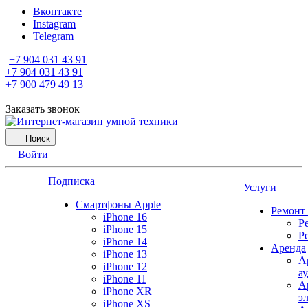
Вконтакте
Instagram
Telegram
+7 904 031 43 91
+7 904 031 43 91
+7 900 479 49 13
Заказать звонок
Поиск
Войти
Подписка
Услуги
Смартфоны Apple
Ремонт
iPhone 16
Р
iPhone 15
Р
iPhone 14
Аренда
iPhone 13
А
iPhone 12
а
iPhone 11
А
iPhone XR
э
iPhone XS