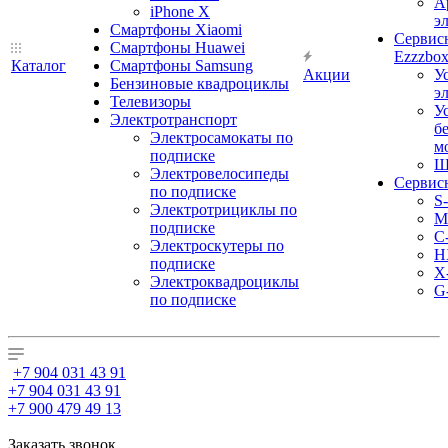
А
iPhone X
э
Смартфоны Xiaomi
Сервис
Смартфоны Huawei
Ezzzbo
Каталог
Смартфоны Samsung
Акции
У
Бензиновые квадроциклы
э
Телевизоры
У
Электротранспорт
б
Электросамокаты по
м
подписке
Ш
Электровелосипеды
Сервис
по подписке
S
Электротрициклы по
M
подписке
С
Электроскутеры по
H
подписке
X
Электроквадроциклы
G
по подписке
+7 904 031 43 91
+7 904 031 43 91
+7 900 479 49 13
Заказать звонок