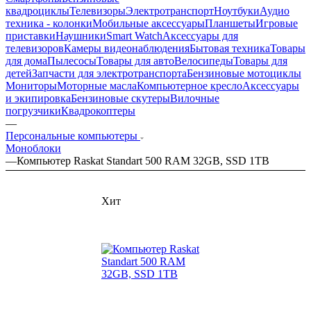
квадроциклы
Телевизоры
Электротранспорт
Ноутбуки
Аудио
техника - колонки
Мобильные аксессуары
Планшеты
Игровые
приставки
Наушники
Smart Watch
Аксессуары для
телевизоров
Камеры видеонаблюдения
Бытовая техника
Товары
для дома
Пылесосы
Товары для авто
Велосипеды
Товары для
детей
Запчасти для электротранспорта
Бензиновые мотоциклы
Мониторы
Моторные масла
Компьютерное кресло
Аксессуары
и экипировка
Бензиновые скутеры
Вилочные
погрузчики
Квадрокоптеры
—
Персональные компьютеры
Моноблоки
—
Компьютер Raskat Standart 500 RAM 32GB, SSD 1TB
Хит