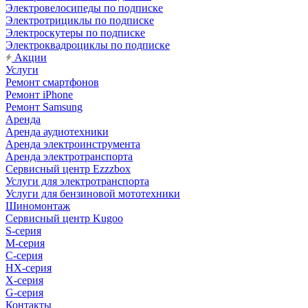
Электровелосипеды по подписке
Электротрициклы по подписке
Электроскутеры по подписке
Электроквадроциклы по подписке
Акции
Услуги
Ремонт смартфонов
Ремонт iPhone
Ремонт Samsung
Аренда
Аренда аудиотехники
Аренда электроинструмента
Аренда электротранспорта
Сервисный центр Ezzzbox
Услуги для электротранспорта
Услуги для бензиновой мототехники
Шиномонтаж
Сервисный центр Kugoo
S-cерия
M-серия
С-серия
HX-серия
X-серия
G-серия
Контакты