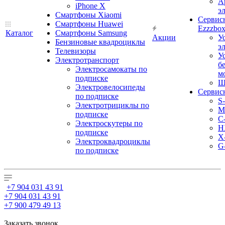
А
iPhone X
э
Смартфоны Xiaomi
Сервис
Смартфоны Huawei
Ezzzbo
Каталог
Смартфоны Samsung
Акции
У
Бензиновые квадроциклы
э
Телевизоры
У
Электротранспорт
б
Электросамокаты по
м
подписке
Ш
Электровелосипеды
Сервис
по подписке
S
Электротрициклы по
M
подписке
С
Электроскутеры по
H
подписке
X
Электроквадроциклы
G
по подписке
+7 904 031 43 91
+7 904 031 43 91
+7 900 479 49 13
Заказать звонок