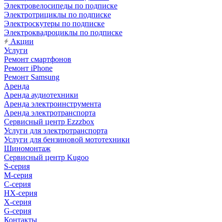
Электровелосипеды по подписке
Электротрициклы по подписке
Электроскутеры по подписке
Электроквадроциклы по подписке
Акции
Услуги
Ремонт смартфонов
Ремонт iPhone
Ремонт Samsung
Аренда
Аренда аудиотехники
Аренда электроинструмента
Аренда электротранспорта
Сервисный центр Ezzzbox
Услуги для электротранспорта
Услуги для бензиновой мототехники
Шиномонтаж
Сервисный центр Kugoo
S-cерия
M-серия
С-серия
HX-серия
X-серия
G-серия
Контакты