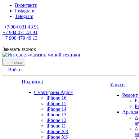
Вконтакте
Instagram
Telegram
+7 904 031 43 91
+7 904 031 43 91
+7 900 479 49 13
Заказать звонок
Поиск
Войти
Подписка
Услуги
Смартфоны Apple
Ремонт
iPhone 16
Р
iPhone 15
Р
iPhone 14
Аренда
iPhone 13
А
iPhone 12
а
iPhone 11
А
iPhone XR
э
iPhone XS