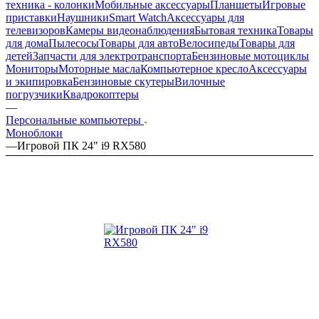
техника - колонки
Мобильные аксессуары
Планшеты
Игровые
приставки
Наушники
Smart Watch
Аксессуары для
телевизоров
Камеры видеонаблюдения
Бытовая техника
Товары
для дома
Пылесосы
Товары для авто
Велосипеды
Товары для
детей
Запчасти для электротранспорта
Бензиновые мотоциклы
Мониторы
Моторные масла
Компьютерное кресло
Аксессуары
и экипировка
Бензиновые скутеры
Вилочные
погрузчики
Квадрокоптеры
—
Персональные компьютеры
Моноблоки
—
Игровой ПК 24" i9 RX580