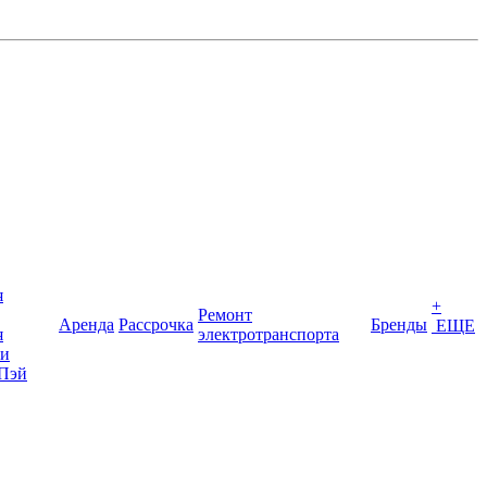
я
+
Ремонт
Аренда
Рассрочка
Бренды
ЕЩЕ
я
электротранспорта
ки
Пэй