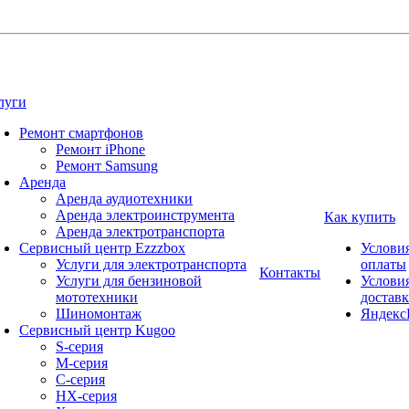
луги
Ремонт смартфонов
Ремонт iPhone
Ремонт Samsung
Аренда
Аренда аудиотехники
Аренда электроинструмента
Как купить
Аренда электротранспорта
Сервисный центр Ezzzbox
Услови
Услуги для электротранспорта
оплаты
Контакты
Услуги для бензиновой
Услови
мототехники
достав
Шиномонтаж
Яндекс
Сервисный центр Kugoo
S-cерия
M-серия
С-серия
HX-серия