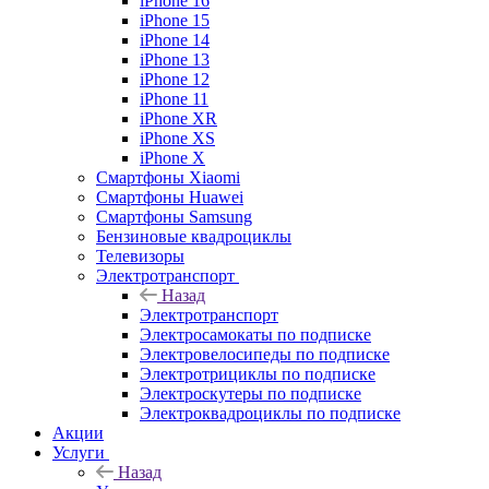
iPhone 16
iPhone 15
iPhone 14
iPhone 13
iPhone 12
iPhone 11
iPhone XR
iPhone XS
iPhone X
Смартфоны Xiaomi
Смартфоны Huawei
Смартфоны Samsung
Бензиновые квадроциклы
Телевизоры
Электротранспорт
Назад
Электротранспорт
Электросамокаты по подписке
Электровелосипеды по подписке
Электротрициклы по подписке
Электроскутеры по подписке
Электроквадроциклы по подписке
Акции
Услуги
Назад