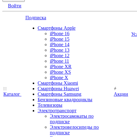
Войти
Подписка
Смартфоны Apple
iPhone 16
Ус
iPhone 15
iPhone 14
iPhone 13
iPhone 12
iPhone 11
iPhone XR
iPhone XS
iPhone X
Смартфоны Xiaomi
Смартфоны Huawei
Каталог
Смартфоны Samsung
Акции
Бензиновые квадроциклы
Телевизоры
Электротранспорт
Электросамокаты по
подписке
Электровелосипеды по
подписке