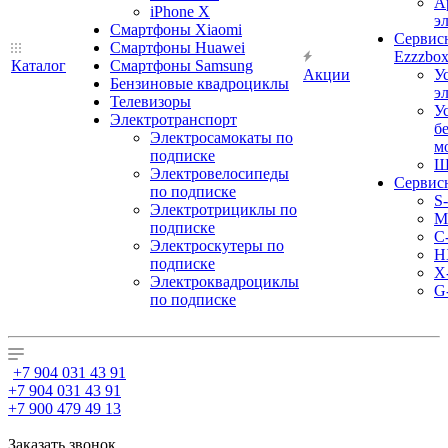
А
iPhone X
э
Смартфоны Xiaomi
Сервис
Смартфоны Huawei
Ezzzbo
Каталог
Смартфоны Samsung
Акции
У
Бензиновые квадроциклы
э
Телевизоры
У
Электротранспорт
б
Электросамокаты по
м
подписке
Ш
Электровелосипеды
Сервис
по подписке
S
Электротрициклы по
M
подписке
С
Электроскутеры по
H
подписке
X
Электроквадроциклы
G
по подписке
+7 904 031 43 91
+7 904 031 43 91
+7 900 479 49 13
Заказать звонок