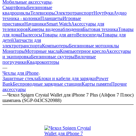
Мобильные аксессуары
Смартфоны
Бензиновые
квадроциклы
Телевизоры
Электротранспорт
Ноутбуки
Аудио
техника - колонки
Планшеты
Игровые
приставки
Наушники
Smart Watch
Аксессуары для
телевизоров
Камеры видеонаблюдения
Бытовая техника
Товары
для дома
Пылесосы
Товары для авто
Велосипеды
Товары для
детей
Запчасти для
электротранспорта
Компьютеры
Бензиновые мотоциклы
Мониторы
Моторные масла
Компьютерное кресло
Аксессуары
и экипировка
Бензиновые скутеры
Вилочные
погрузчики
Квадрокоптеры
—
Чехлы для iPhone
Защитные стекла
Блоки и кабели для зарядки
Power
Bank
Беспроводные зарядные станции
Карты памяти
Прочие
аксессуары
—
Чехол Spigen Crystal Wallet для iPhone 7 Plus (Айфон 7 Плюс)
шампань (SGP-043CS20988)