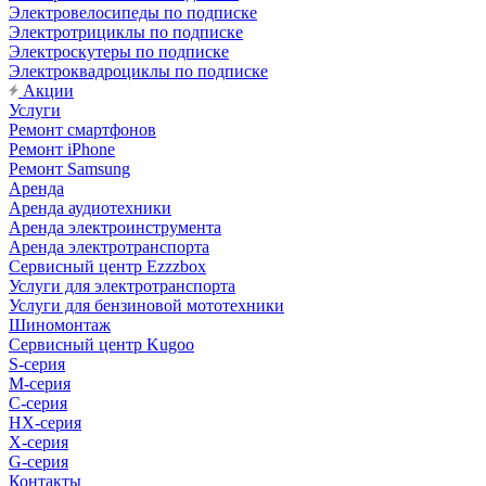
Электровелосипеды по подписке
Электротрициклы по подписке
Электроскутеры по подписке
Электроквадроциклы по подписке
Акции
Услуги
Ремонт смартфонов
Ремонт iPhone
Ремонт Samsung
Аренда
Аренда аудиотехники
Аренда электроинструмента
Аренда электротранспорта
Сервисный центр Ezzzbox
Услуги для электротранспорта
Услуги для бензиновой мототехники
Шиномонтаж
Сервисный центр Kugoo
S-cерия
M-серия
С-серия
HX-серия
X-серия
G-серия
Контакты