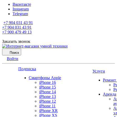
Вконтакте
Instagram
Telegram
+7 904 031 43 91
+7 904 031 43 91
+7 900 479 49 13
Заказать звонок
Поиск
Войти
Подписка
Услуги
Смартфоны Apple
Ремонт
iPhone 16
Р
iPhone 15
Р
iPhone 14
Аренда
iPhone 13
А
iPhone 12
а
iPhone 11
А
iPhone XR
э
iPhone XS