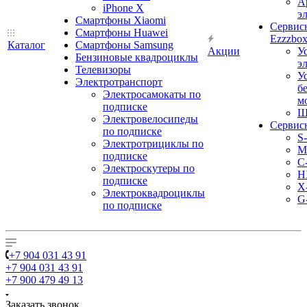
А
iPhone X
э
Смартфоны Xiaomi
Сервис
Смартфоны Huawei
Ezzzbo
Каталог
Смартфоны Samsung
Акции
У
Бензиновые квадроциклы
э
Телевизоры
У
Электротранспорт
б
Электросамокаты по
м
подписке
Ш
Электровелосипеды
Сервис
по подписке
S
Электротрициклы по
M
подписке
С
Электроскутеры по
H
подписке
X
Электроквадроциклы
G
по подписке
+7 904 031 43 91
+7 904 031 43 91
+7 900 479 49 13
Заказать звонок