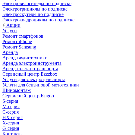
Электровелосипеды по подписке
Электротрициклы по подписке
Электроскутеры по подписке
Электроквадроциклы по подписке
Акции
Услуги
Ремонт смартфонов
Ремонт iPhone
Ремонт Samsung
Аренда
Аренда аудиотехники
Аренда электроинструмента
Аренда электротранспорта
Сервисный центр Ezzzbox
Услуги для электротранспорта
Услуги для бензиновой мототехники
Шиномонтаж
Сервисный центр Kugoo
S-cерия
M-серия
С-серия
HX-серия
X-серия
G-серия
Контакты