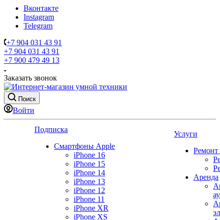
Вконтакте
Instagram
Telegram
+7 904 031 43 91
+7 904 031 43 91
+7 900 479 49 13
Заказать звонок
Поиск
Войти
Подписка
Услуги
Смартфоны Apple
Ремонт
iPhone 16
Р
iPhone 15
Р
iPhone 14
Аренда
iPhone 13
А
iPhone 12
а
iPhone 11
А
iPhone XR
э
iPhone XS