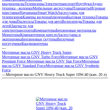
квадроциклы
Телевизоры
Электротранспорт
Ноутбуки
Аудио
техника - колонки
Мобильные аксессуары
Планшеты
Игровые
приставки
Наушники
Smart Watch
Аксессуары для
телевизоров
Камеры видеонаблюдения
Бытовая техника
Товары
для дома
Пылесосы
Товары для авто
Велосипеды
Товары для
детей
Запчасти для
электротранспорта
Компьютеры
Бензиновые мотоциклы
Мониторы
Компьютерное кресло
Аксессуары и
экипировка
Бензиновые скутеры
Вилочные
погрузчики
Квадрокоптеры
—
Моторные масла GNV Heavy Truck Super
Моторные масла GNV Turbo Force
Моторные масла GNV
Premium Force
Моторные масла GNV Star Force
Моторные
масла GNV Standard Force
Моторные масла GNV Synthetic
Force
—
Моторное масло GNV Heavy Truck Super 10W-40 (кан. 20 л)