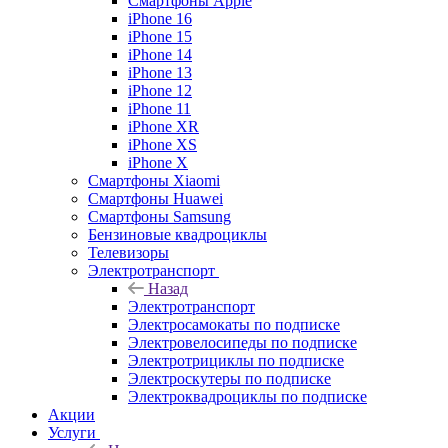
Смартфоны Apple
iPhone 16
iPhone 15
iPhone 14
iPhone 13
iPhone 12
iPhone 11
iPhone XR
iPhone XS
iPhone X
Смартфоны Xiaomi
Смартфоны Huawei
Смартфоны Samsung
Бензиновые квадроциклы
Телевизоры
Электротранспорт
Назад
Электротранспорт
Электросамокаты по подписке
Электровелосипеды по подписке
Электротрициклы по подписке
Электроскутеры по подписке
Электроквадроциклы по подписке
Акции
Услуги