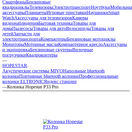
Смартфоны
Бензиновые
квадроциклы
Телевизоры
Электротранспорт
Ноутбуки
Мобильны
аксессуары
Планшеты
Игровые приставки
Наушники
Smart
Watch
Аксессуары для телевизоров
Камеры
видеонаблюдения
Бытовая техника
Товары для
дома
Пылесосы
Товары для авто
Велосипеды
Товары для
детей
Запчасти для
электротранспорта
Компьютеры
Бензиновые мотоциклы
Мониторы
Моторные масла
Компьютерное кресло
Аксессуары
и экипировка
Бензиновые скутеры
Вилочные
погрузчики
Квадрокоптеры
—
HOPESTAR
Акустические системы MIVO
Напольные bluetooth
колонки
Портивные bluetooth колонки
Профессиональные
колонки ELTRONIC
Яндекс станции
—
Колонка Hopestar P33 Pro