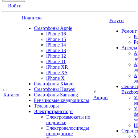
Войти
Подписка
Услуги
Смартфоны Apple
Ремонт
iPhone 16
Р
iPhone 15
Р
iPhone 14
Аренда
iPhone 13
А
iPhone 12
а
iPhone 11
А
iPhone XR
э
iPhone XS
А
iPhone X
э
Смартфоны Xiaomi
Сервис
Смартфоны Huawei
Ezzzbo
Каталог
Смартфоны Samsung
Акции
У
Бензиновые квадроциклы
э
Телевизоры
У
Электротранспорт
б
Электросамокаты по
м
подписке
Ш
Электровелосипеды
Сервис
по подписке
S