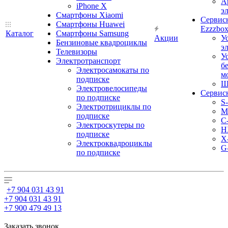
А
iPhone X
э
Смартфоны Xiaomi
Сервис
Смартфоны Huawei
Ezzzbo
Каталог
Смартфоны Samsung
Акции
У
Бензиновые квадроциклы
э
Телевизоры
У
Электротранспорт
б
Электросамокаты по
м
подписке
Ш
Электровелосипеды
Сервис
по подписке
S
Электротрициклы по
M
подписке
С
Электроскутеры по
H
подписке
X
Электроквадроциклы
G
по подписке
+7 904 031 43 91
+7 904 031 43 91
+7 900 479 49 13
Заказать звонок