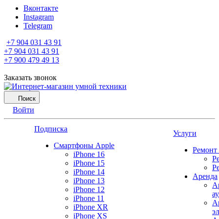
Вконтакте
Instagram
Telegram
+7 904 031 43 91
+7 904 031 43 91
+7 900 479 49 13
Заказать звонок
Поиск
Войти
Подписка
Услуги
Смартфоны Apple
Ремонт
iPhone 16
Р
iPhone 15
Р
iPhone 14
Аренда
iPhone 13
А
iPhone 12
а
iPhone 11
А
iPhone XR
э
iPhone XS