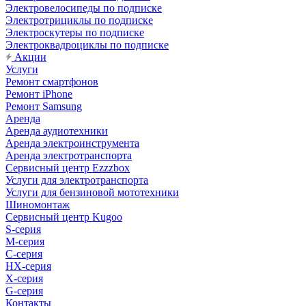
Электровелосипеды по подписке
Электротрициклы по подписке
Электроскутеры по подписке
Электроквадроциклы по подписке
Акции
Услуги
Ремонт смартфонов
Ремонт iPhone
Ремонт Samsung
Аренда
Аренда аудиотехники
Аренда электроинструмента
Аренда электротранспорта
Сервисный центр Ezzzbox
Услуги для электротранспорта
Услуги для бензиновой мототехники
Шиномонтаж
Сервисный центр Kugoo
S-cерия
M-серия
С-серия
HX-серия
X-серия
G-серия
Контакты