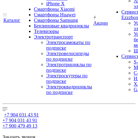
А
iPhone X
э
Смартфоны Xiaomi
Сервис
Смартфоны Huawei
Ezzzbo
Каталог
Смартфоны Samsung
Акции
У
Бензиновые квадроциклы
э
Телевизоры
У
Электротранспорт
б
Электросамокаты по
м
подписке
Ш
Электровелосипеды
Сервис
по подписке
S
Электротрициклы по
M
подписке
С
Электроскутеры по
H
подписке
X
Электроквадроциклы
G
по подписке
+7 904 031 43 91
+7 904 031 43 91
+7 900 479 49 13
Заказать звонок