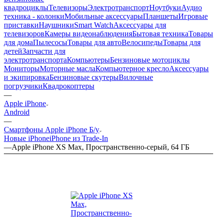
квадроциклы
Телевизоры
Электротранспорт
Ноутбуки
Аудио
техника - колонки
Мобильные аксессуары
Планшеты
Игровые
приставки
Наушники
Smart Watch
Аксессуары для
телевизоров
Камеры видеонаблюдения
Бытовая техника
Товары
для дома
Пылесосы
Товары для авто
Велосипеды
Товары для
детей
Запчасти для
электротранспорта
Компьютеры
Бензиновые мотоциклы
Мониторы
Моторные масла
Компьютерное кресло
Аксессуары
и экипировка
Бензиновые скутеры
Вилочные
погрузчики
Квадрокоптеры
—
Apple iPhone
Android
—
Смартфоны Apple iPhone Б/у
Новые iPhone
iPhone из Trade-In
—
Apple iPhone XS Max, Пространственно-серый, 64 ГБ