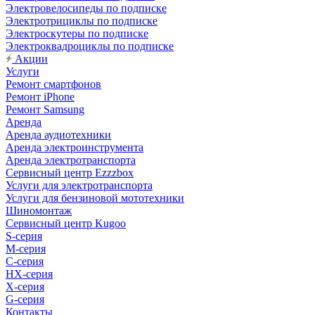
Электровелосипеды по подписке
Электротрициклы по подписке
Электроскутеры по подписке
Электроквадроциклы по подписке
Акции
Услуги
Ремонт смартфонов
Ремонт iPhone
Ремонт Samsung
Аренда
Аренда аудиотехники
Аренда электроинструмента
Аренда электротранспорта
Сервисный центр Ezzzbox
Услуги для электротранспорта
Услуги для бензиновой мототехники
Шиномонтаж
Сервисный центр Kugoo
S-cерия
M-серия
С-серия
HX-серия
X-серия
G-серия
Контакты