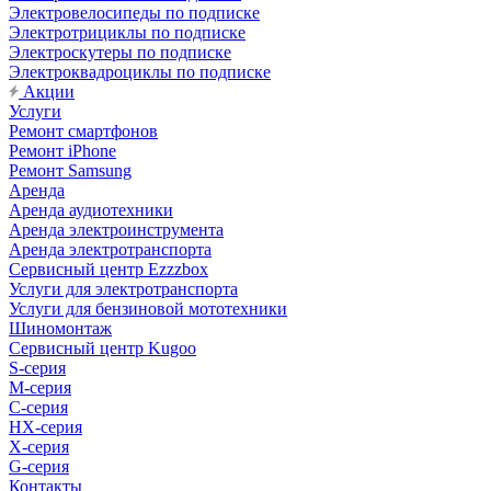
Электровелосипеды по подписке
Электротрициклы по подписке
Электроскутеры по подписке
Электроквадроциклы по подписке
Акции
Услуги
Ремонт смартфонов
Ремонт iPhone
Ремонт Samsung
Аренда
Аренда аудиотехники
Аренда электроинструмента
Аренда электротранспорта
Сервисный центр Ezzzbox
Услуги для электротранспорта
Услуги для бензиновой мототехники
Шиномонтаж
Сервисный центр Kugoo
S-cерия
M-серия
С-серия
HX-серия
X-серия
G-серия
Контакты