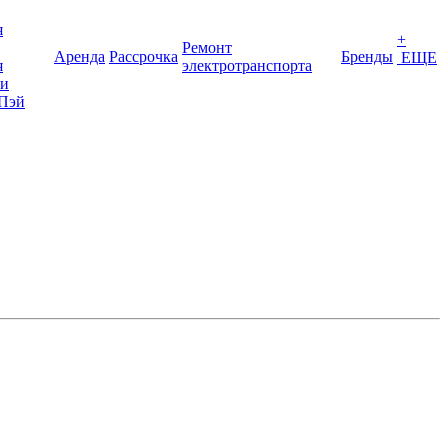
я
+
Ремонт
Аренда
Рассрочка
Бренды
ЕЩЕ
я
электротранспорта
ки
Пэй