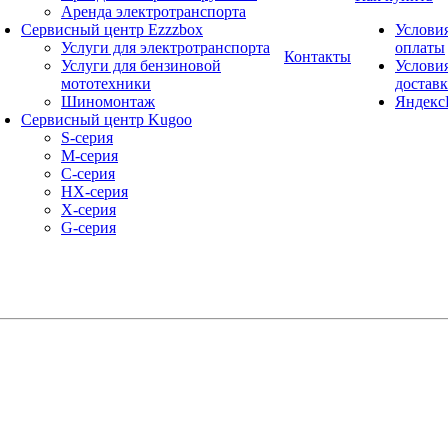
Аренда электротранспорта
Сервисный центр Ezzzbox
Услови
Услуги для электротранспорта
оплаты
Контакты
Услуги для бензиновой
Услови
мототехники
достав
Шиномонтаж
Яндекс
Сервисный центр Kugoo
S-cерия
M-серия
С-серия
HX-серия
X-серия
G-серия