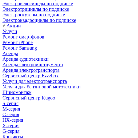
Электровелосипеды по подписке
Электротрициклы по подписке
Электроскутеры по подписке
Электроквадроциклы по подписке
Акции
Услуги
Ремонт смартфонов
Ремонт iPhone
Ремонт Samsung
Аренда
Аренда аудиотехники
Аренда электроинструмента
Аренда электротранспорта
Сервисный центр Ezzzbox
Услуги для электротранспорта
Услуги для бензиновой мототехники
Шиномонтаж
Сервисный центр Kugoo
S-cерия
M-серия
С-серия
HX-серия
X-серия
G-серия
Контакты