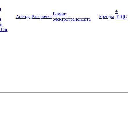
я
+
Ремонт
Аренда
Рассрочка
Бренды
ЕЩЕ
я
электротранспорта
ки
Пэй