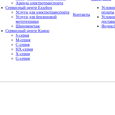
Аренда электротранспорта
Сервисный центр Ezzzbox
Услови
Услуги для электротранспорта
оплаты
Контакты
Услуги для бензиновой
Услови
мототехники
достав
Шиномонтаж
Яндекс
Сервисный центр Kugoo
S-cерия
M-серия
С-серия
HX-серия
X-серия
G-серия