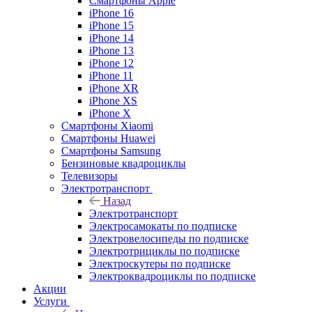
Смартфоны Apple
iPhone 16
iPhone 15
iPhone 14
iPhone 13
iPhone 12
iPhone 11
iPhone XR
iPhone XS
iPhone X
Смартфоны Xiaomi
Смартфоны Huawei
Смартфоны Samsung
Бензиновые квадроциклы
Телевизоры
Электротранспорт
Назад
Электротранспорт
Электросамокаты по подписке
Электровелосипеды по подписке
Электротрициклы по подписке
Электроскутеры по подписке
Электроквадроциклы по подписке
Акции
Услуги