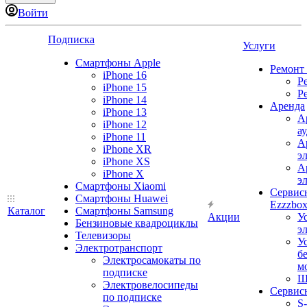
Войти
Подписка
Услуги
Смартфоны Apple
Ремонт
iPhone 16
Р
iPhone 15
Р
iPhone 14
Аренда
iPhone 13
А
iPhone 12
а
iPhone 11
А
iPhone XR
э
iPhone XS
А
iPhone X
э
Смартфоны Xiaomi
Сервис
Смартфоны Huawei
Ezzzbo
Каталог
Смартфоны Samsung
Акции
У
Бензиновые квадроциклы
э
Телевизоры
У
Электротранспорт
б
Электросамокаты по
м
подписке
Ш
Электровелосипеды
Сервис
по подписке
S