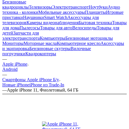
Бензиновые
квадроциклы
Телевизоры
Электротранспорт
Ноутбуки
Аудио
техника - колонки
Мобильные аксессуары
Планшеты
Игровые
приставки
Наушники
Smart Watch
Аксессуары для
телевизоров
Камеры видеонаблюдения
Бытовая техника
Товары
для дома
Пылесосы
Товары для авто
Велосипеды
Товары для
детей
Запчасти для
электротранспорта
Компьютеры
Бензиновые мотоциклы
Мониторы
Моторные масла
Компьютерное кресло
Аксессуары
и экипировка
Бензиновые скутеры
Вилочные
погрузчики
Квадрокоптеры
—
Apple iPhone
Android
—
Смартфоны Apple iPhone Б/у
Новые iPhone
iPhone из Trade-In
—
Apple iPhone 11, Фиолетовый, 64 ГБ