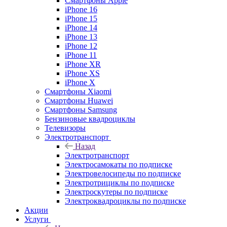
Смартфоны Apple
iPhone 16
iPhone 15
iPhone 14
iPhone 13
iPhone 12
iPhone 11
iPhone XR
iPhone XS
iPhone X
Смартфоны Xiaomi
Смартфоны Huawei
Смартфоны Samsung
Бензиновые квадроциклы
Телевизоры
Электротранспорт
Назад
Электротранспорт
Электросамокаты по подписке
Электровелосипеды по подписке
Электротрициклы по подписке
Электроскутеры по подписке
Электроквадроциклы по подписке
Акции
Услуги