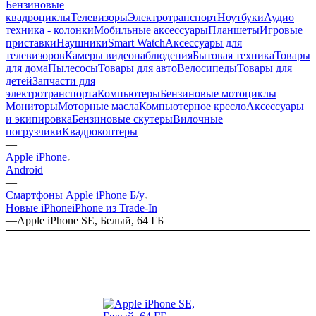
Бензиновые
квадроциклы
Телевизоры
Электротранспорт
Ноутбуки
Аудио
техника - колонки
Мобильные аксессуары
Планшеты
Игровые
приставки
Наушники
Smart Watch
Аксессуары для
телевизоров
Камеры видеонаблюдения
Бытовая техника
Товары
для дома
Пылесосы
Товары для авто
Велосипеды
Товары для
детей
Запчасти для
электротранспорта
Компьютеры
Бензиновые мотоциклы
Мониторы
Моторные масла
Компьютерное кресло
Аксессуары
и экипировка
Бензиновые скутеры
Вилочные
погрузчики
Квадрокоптеры
—
Apple iPhone
Android
—
Смартфоны Apple iPhone Б/у
Новые iPhone
iPhone из Trade-In
—
Apple iPhone SE, Белый, 64 ГБ