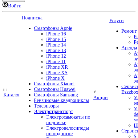
Войти
Подписка
Услуги
Смартфоны Apple
Ремонт
iPhone 16
Р
iPhone 15
Р
iPhone 14
Аренда
iPhone 13
А
iPhone 12
а
iPhone 11
А
iPhone XR
э
iPhone XS
А
iPhone X
э
Смартфоны Xiaomi
Сервис
Смартфоны Huawei
Ezzzbo
Каталог
Смартфоны Samsung
Акции
У
Бензиновые квадроциклы
э
Телевизоры
У
Электротранспорт
б
Электросамокаты по
м
подписке
Ш
Электровелосипеды
Сервис
по подписке
S