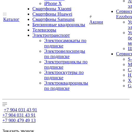
А
iPhone X
э
Смартфоны Xiaomi
Сервис
Смартфоны Huawei
Ezzzbo
Каталог
Смартфоны Samsung
Акции
У
Бензиновые квадроциклы
э
Телевизоры
У
Электротранспорт
б
Электросамокаты по
м
подписке
Ш
Электровелосипеды
Сервис
по подписке
S
Электротрициклы по
M
подписке
С
Электроскутеры по
H
подписке
X
Электроквадроциклы
G
по подписке
+7 904 031 43 91
+7 904 031 43 91
+7 900 479 49 13
Заказать звонок