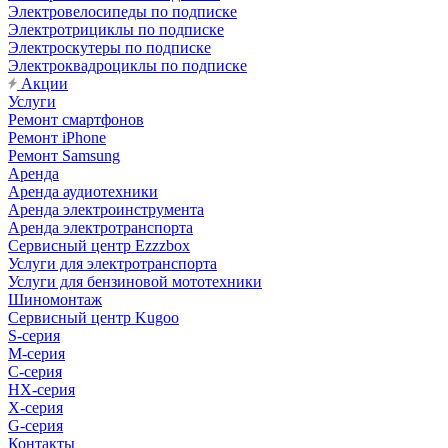
Электровелосипеды по подписке
Электротрициклы по подписке
Электроскутеры по подписке
Электроквадроциклы по подписке
Акции
Услуги
Ремонт смартфонов
Ремонт iPhone
Ремонт Samsung
Аренда
Аренда аудиотехники
Аренда электроинструмента
Аренда электротранспорта
Сервисный центр Ezzzbox
Услуги для электротранспорта
Услуги для бензиновой мототехники
Шиномонтаж
Сервисный центр Kugoo
S-cерия
M-серия
С-серия
HX-серия
X-серия
G-серия
Контакты