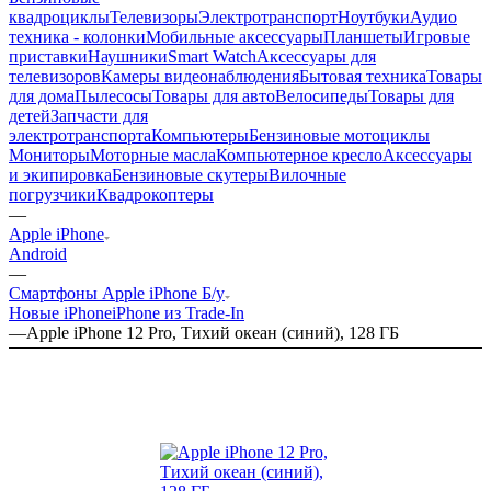
квадроциклы
Телевизоры
Электротранспорт
Ноутбуки
Аудио
техника - колонки
Мобильные аксессуары
Планшеты
Игровые
приставки
Наушники
Smart Watch
Аксессуары для
телевизоров
Камеры видеонаблюдения
Бытовая техника
Товары
для дома
Пылесосы
Товары для авто
Велосипеды
Товары для
детей
Запчасти для
электротранспорта
Компьютеры
Бензиновые мотоциклы
Мониторы
Моторные масла
Компьютерное кресло
Аксессуары
и экипировка
Бензиновые скутеры
Вилочные
погрузчики
Квадрокоптеры
—
Apple iPhone
Android
—
Смартфоны Apple iPhone Б/у
Новые iPhone
iPhone из Trade-In
—
Apple iPhone 12 Pro, Тихий океан (синий), 128 ГБ