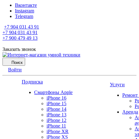
Вконтакте
Instagram
Telegram
+7 904 031 43 91
+7 904 031 43 91
+7 900 479 49 13
Заказать звонок
Поиск
Войти
Подписка
Услуги
Смартфоны Apple
Ремонт
iPhone 16
Р
iPhone 15
Р
iPhone 14
Аренда
iPhone 13
А
iPhone 12
а
iPhone 11
А
iPhone XR
э
iPhone XS