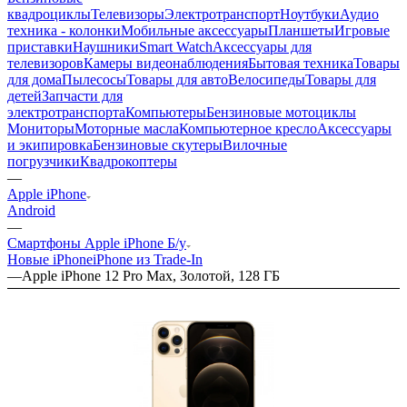
квадроциклы
Телевизоры
Электротранспорт
Ноутбуки
Аудио
техника - колонки
Мобильные аксессуары
Планшеты
Игровые
приставки
Наушники
Smart Watch
Аксессуары для
телевизоров
Камеры видеонаблюдения
Бытовая техника
Товары
для дома
Пылесосы
Товары для авто
Велосипеды
Товары для
детей
Запчасти для
электротранспорта
Компьютеры
Бензиновые мотоциклы
Мониторы
Моторные масла
Компьютерное кресло
Аксессуары
и экипировка
Бензиновые скутеры
Вилочные
погрузчики
Квадрокоптеры
—
Apple iPhone
Android
—
Смартфоны Apple iPhone Б/у
Новые iPhone
iPhone из Trade-In
—
Apple iPhone 12 Pro Max, Золотой, 128 ГБ