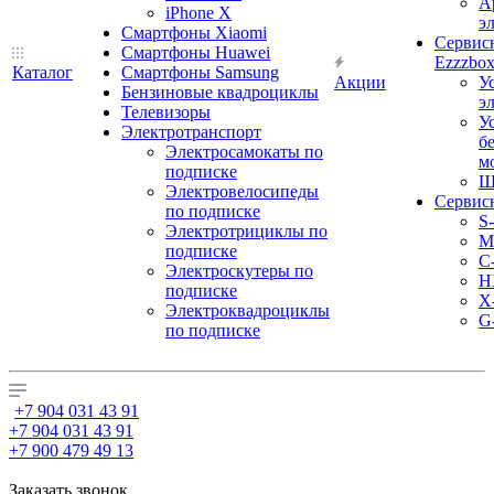
А
iPhone X
э
Смартфоны Xiaomi
Сервис
Смартфоны Huawei
Ezzzbo
Каталог
Смартфоны Samsung
Акции
У
Бензиновые квадроциклы
э
Телевизоры
У
Электротранспорт
б
Электросамокаты по
м
подписке
Ш
Электровелосипеды
Сервис
по подписке
S
Электротрициклы по
M
подписке
С
Электроскутеры по
H
подписке
X
Электроквадроциклы
G
по подписке
+7 904 031 43 91
+7 904 031 43 91
+7 900 479 49 13
Заказать звонок