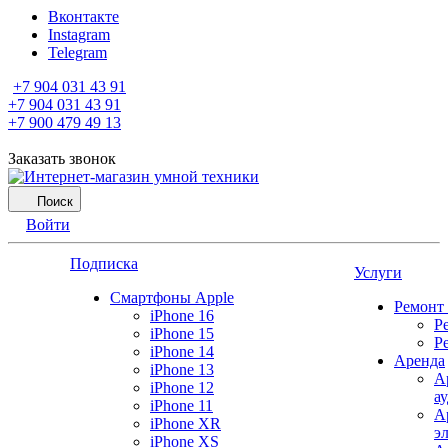
Вконтакте
Instagram
Telegram
+7 904 031 43 91
+7 904 031 43 91
+7 900 479 49 13
Заказать звонок
Поиск
Войти
Подписка
Услуги
Смартфоны Apple
Ремонт
iPhone 16
Р
iPhone 15
Р
iPhone 14
Аренда
iPhone 13
А
iPhone 12
а
iPhone 11
А
iPhone XR
э
iPhone XS