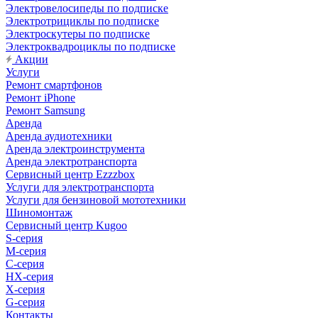
Электровелосипеды по подписке
Электротрициклы по подписке
Электроскутеры по подписке
Электроквадроциклы по подписке
Акции
Услуги
Ремонт смартфонов
Ремонт iPhone
Ремонт Samsung
Аренда
Аренда аудиотехники
Аренда электроинструмента
Аренда электротранспорта
Сервисный центр Ezzzbox
Услуги для электротранспорта
Услуги для бензиновой мототехники
Шиномонтаж
Сервисный центр Kugoo
S-cерия
M-серия
С-серия
HX-серия
X-серия
G-серия
Контакты