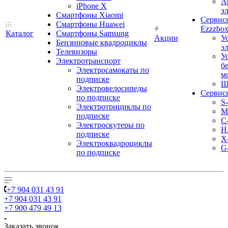
А
iPhone X
э
Смартфоны Xiaomi
Сервис
Смартфоны Huawei
Ezzzbo
Каталог
Смартфоны Samsung
Акции
У
Бензиновые квадроциклы
э
Телевизоры
У
Электротранспорт
б
Электросамокаты по
м
подписке
Ш
Электровелосипеды
Сервис
по подписке
S
Электротрициклы по
M
подписке
С
Электроскутеры по
H
подписке
X
Электроквадроциклы
G
по подписке
+7 904 031 43 91
+7 904 031 43 91
+7 900 479 49 13
Заказать звонок