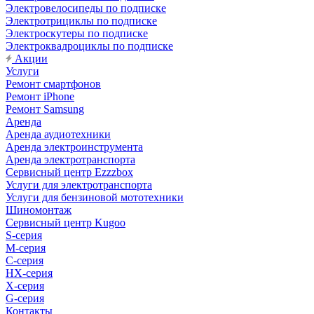
Электровелосипеды по подписке
Электротрициклы по подписке
Электроскутеры по подписке
Электроквадроциклы по подписке
Акции
Услуги
Ремонт смартфонов
Ремонт iPhone
Ремонт Samsung
Аренда
Аренда аудиотехники
Аренда электроинструмента
Аренда электротранспорта
Сервисный центр Ezzzbox
Услуги для электротранспорта
Услуги для бензиновой мототехники
Шиномонтаж
Сервисный центр Kugoo
S-cерия
M-серия
С-серия
HX-серия
X-серия
G-серия
Контакты