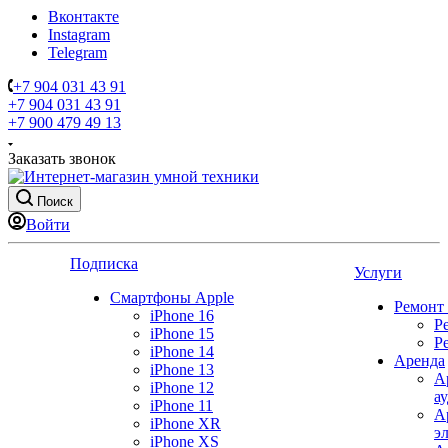
Вконтакте
Instagram
Telegram
+7 904 031 43 91
+7 904 031 43 91
+7 900 479 49 13
Заказать звонок
Поиск
Войти
Подписка
Услуги
Смартфоны Apple
Ремонт
iPhone 16
Р
iPhone 15
Р
iPhone 14
Аренда
iPhone 13
А
iPhone 12
а
iPhone 11
А
iPhone XR
э
iPhone XS