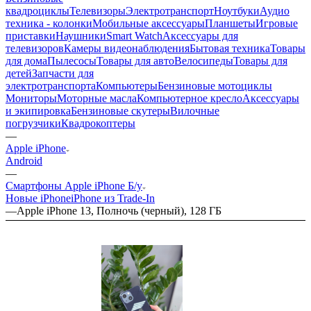
квадроциклы
Телевизоры
Электротранспорт
Ноутбуки
Аудио
техника - колонки
Мобильные аксессуары
Планшеты
Игровые
приставки
Наушники
Smart Watch
Аксессуары для
телевизоров
Камеры видеонаблюдения
Бытовая техника
Товары
для дома
Пылесосы
Товары для авто
Велосипеды
Товары для
детей
Запчасти для
электротранспорта
Компьютеры
Бензиновые мотоциклы
Мониторы
Моторные масла
Компьютерное кресло
Аксессуары
и экипировка
Бензиновые скутеры
Вилочные
погрузчики
Квадрокоптеры
—
Apple iPhone
Android
—
Смартфоны Apple iPhone Б/у
Новые iPhone
iPhone из Trade-In
—
Apple iPhone 13, Полночь (черный), 128 ГБ