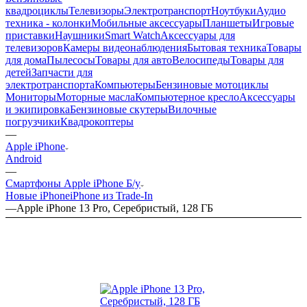
квадроциклы
Телевизоры
Электротранспорт
Ноутбуки
Аудио
техника - колонки
Мобильные аксессуары
Планшеты
Игровые
приставки
Наушники
Smart Watch
Аксессуары для
телевизоров
Камеры видеонаблюдения
Бытовая техника
Товары
для дома
Пылесосы
Товары для авто
Велосипеды
Товары для
детей
Запчасти для
электротранспорта
Компьютеры
Бензиновые мотоциклы
Мониторы
Моторные масла
Компьютерное кресло
Аксессуары
и экипировка
Бензиновые скутеры
Вилочные
погрузчики
Квадрокоптеры
—
Apple iPhone
Android
—
Смартфоны Apple iPhone Б/у
Новые iPhone
iPhone из Trade-In
—
Apple iPhone 13 Pro, Серебристый, 128 ГБ