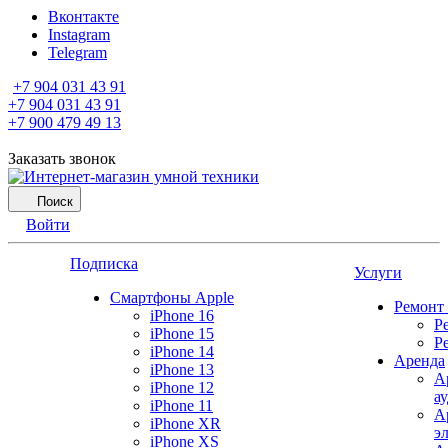
Вконтакте
Instagram
Telegram
+7 904 031 43 91
+7 904 031 43 91
+7 900 479 49 13
Заказать звонок
Поиск
Войти
Подписка
Услуги
Смартфоны Apple
Ремонт
iPhone 16
Р
iPhone 15
Р
iPhone 14
Аренда
iPhone 13
А
iPhone 12
а
iPhone 11
А
iPhone XR
э
iPhone XS