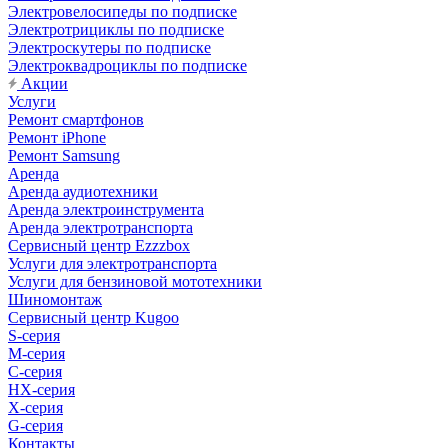
Электровелосипеды по подписке
Электротрициклы по подписке
Электроскутеры по подписке
Электроквадроциклы по подписке
Акции
Услуги
Ремонт смартфонов
Ремонт iPhone
Ремонт Samsung
Аренда
Аренда аудиотехники
Аренда электроинструмента
Аренда электротранспорта
Сервисный центр Ezzzbox
Услуги для электротранспорта
Услуги для бензиновой мототехники
Шиномонтаж
Сервисный центр Kugoo
S-cерия
M-серия
С-серия
HX-серия
X-серия
G-серия
Контакты