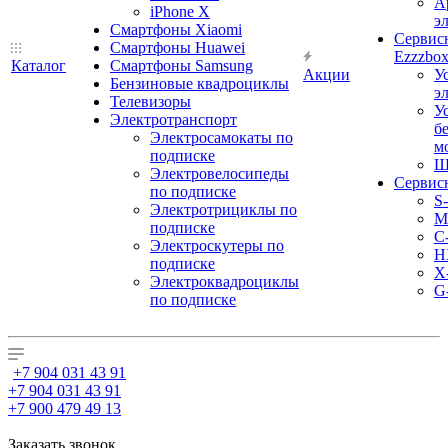
А
iPhone X
э
Смартфоны Xiaomi
Сервис
Смартфоны Huawei
Ezzzbo
Каталог
Смартфоны Samsung
Акции
У
Бензиновые квадроциклы
э
Телевизоры
У
Электротранспорт
б
Электросамокаты по
м
подписке
Ш
Электровелосипеды
Сервис
по подписке
S
Электротрициклы по
M
подписке
С
Электроскутеры по
H
подписке
X
Электроквадроциклы
G
по подписке
+7 904 031 43 91
+7 904 031 43 91
+7 900 479 49 13
Заказать звонок