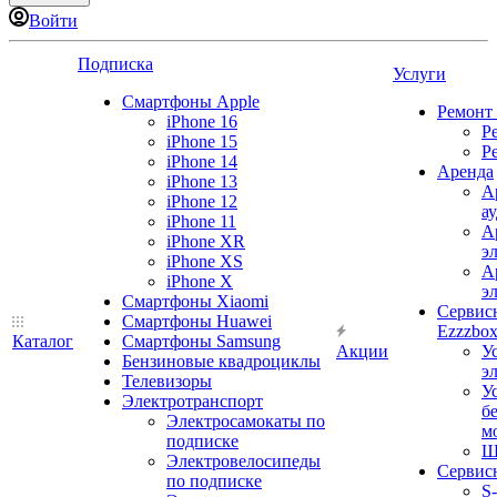
Войти
Подписка
Услуги
Смартфоны Apple
Ремонт
iPhone 16
Р
iPhone 15
Р
iPhone 14
Аренда
iPhone 13
А
iPhone 12
а
iPhone 11
А
iPhone XR
э
iPhone XS
А
iPhone X
э
Смартфоны Xiaomi
Сервис
Смартфоны Huawei
Ezzzbo
Каталог
Смартфоны Samsung
Акции
У
Бензиновые квадроциклы
э
Телевизоры
У
Электротранспорт
б
Электросамокаты по
м
подписке
Ш
Электровелосипеды
Сервис
по подписке
S