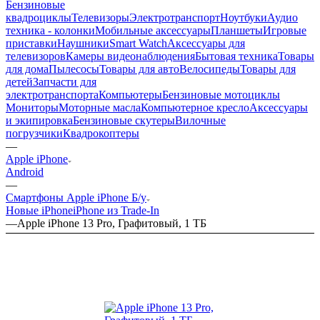
Бензиновые
квадроциклы
Телевизоры
Электротранспорт
Ноутбуки
Аудио
техника - колонки
Мобильные аксессуары
Планшеты
Игровые
приставки
Наушники
Smart Watch
Аксессуары для
телевизоров
Камеры видеонаблюдения
Бытовая техника
Товары
для дома
Пылесосы
Товары для авто
Велосипеды
Товары для
детей
Запчасти для
электротранспорта
Компьютеры
Бензиновые мотоциклы
Мониторы
Моторные масла
Компьютерное кресло
Аксессуары
и экипировка
Бензиновые скутеры
Вилочные
погрузчики
Квадрокоптеры
—
Apple iPhone
Android
—
Смартфоны Apple iPhone Б/у
Новые iPhone
iPhone из Trade-In
—
Apple iPhone 13 Pro, Графитовый, 1 ТБ