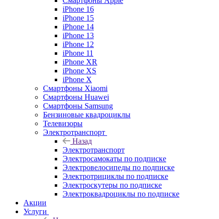
Смартфоны Apple
iPhone 16
iPhone 15
iPhone 14
iPhone 13
iPhone 12
iPhone 11
iPhone XR
iPhone XS
iPhone X
Смартфоны Xiaomi
Смартфоны Huawei
Смартфоны Samsung
Бензиновые квадроциклы
Телевизоры
Электротранспорт
Назад
Электротранспорт
Электросамокаты по подписке
Электровелосипеды по подписке
Электротрициклы по подписке
Электроскутеры по подписке
Электроквадроциклы по подписке
Акции
Услуги