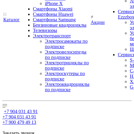
А
iPhone X
э
Смартфоны Xiaomi
Сервис
Смартфоны Huawei
Ezzzbo
Каталог
Смартфоны Samsung
Акции
У
Бензиновые квадроциклы
э
Телевизоры
У
Электротранспорт
б
Электросамокаты по
м
подписке
Ш
Электровелосипеды
Сервис
по подписке
S
Электротрициклы по
M
подписке
С
Электроскутеры по
H
подписке
X
Электроквадроциклы
G
по подписке
+7 904 031 43 91
+7 904 031 43 91
+7 900 479 49 13
Заказать звонок