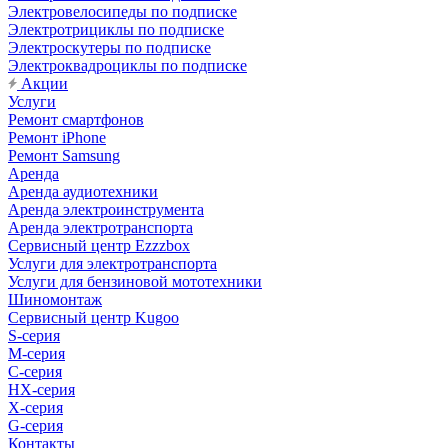
Электровелосипеды по подписке
Электротрициклы по подписке
Электроскутеры по подписке
Электроквадроциклы по подписке
Акции
Услуги
Ремонт смартфонов
Ремонт iPhone
Ремонт Samsung
Аренда
Аренда аудиотехники
Аренда электроинструмента
Аренда электротранспорта
Сервисный центр Ezzzbox
Услуги для электротранспорта
Услуги для бензиновой мототехники
Шиномонтаж
Сервисный центр Kugoo
S-cерия
M-серия
С-серия
HX-серия
X-серия
G-серия
Контакты