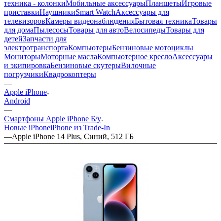
техника - колонки
Мобильные аксессуары
Планшеты
Игровые
приставки
Наушники
Smart Watch
Аксессуары для
телевизоров
Камеры видеонаблюдения
Бытовая техника
Товары
для дома
Пылесосы
Товары для авто
Велосипеды
Товары для
детей
Запчасти для
электротранспорта
Компьютеры
Бензиновые мотоциклы
Мониторы
Моторные масла
Компьютерное кресло
Аксессуары
и экипировка
Бензиновые скутеры
Вилочные
погрузчики
Квадрокоптеры
—
Apple iPhone
Android
—
Смартфоны Apple iPhone Б/у
Новые iPhone
iPhone из Trade-In
—
Apple iPhone 14 Plus, Синий, 512 ГБ