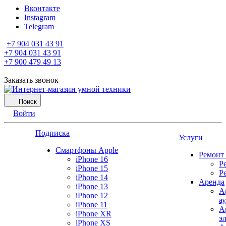
Вконтакте
Instagram
Telegram
+7 904 031 43 91
+7 904 031 43 91
+7 900 479 49 13
Заказать звонок
Поиск
Войти
Подписка
Услуги
Смартфоны Apple
Ремонт
iPhone 16
Р
iPhone 15
Р
iPhone 14
Аренда
iPhone 13
А
iPhone 12
а
iPhone 11
А
iPhone XR
э
iPhone XS