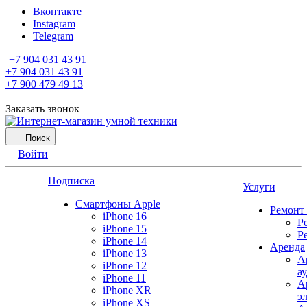
Вконтакте
Instagram
Telegram
+7 904 031 43 91
+7 904 031 43 91
+7 900 479 49 13
Заказать звонок
Поиск
Войти
Подписка
Услуги
Смартфоны Apple
Ремонт
iPhone 16
Р
iPhone 15
Р
iPhone 14
Аренда
iPhone 13
А
iPhone 12
а
iPhone 11
А
iPhone XR
э
iPhone XS