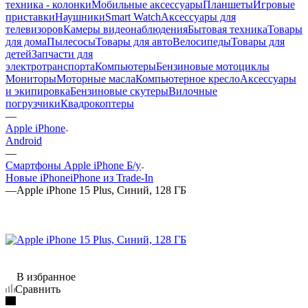
техника - колонки
Мобильные аксессуары
Планшеты
Игровые
приставки
Наушники
Smart Watch
Аксессуары для
телевизоров
Камеры видеонаблюдения
Бытовая техника
Товары
для дома
Пылесосы
Товары для авто
Велосипеды
Товары для
детей
Запчасти для
электротранспорта
Компьютеры
Бензиновые мотоциклы
Мониторы
Моторные масла
Компьютерное кресло
Аксессуары
и экипировка
Бензиновые скутеры
Вилочные
погрузчики
Квадрокоптеры
—
Apple iPhone
Android
—
Смартфоны Apple iPhone Б/у
Новые iPhone
iPhone из Trade-In
—
Apple iPhone 15 Plus, Синий, 128 ГБ
В избранное
Сравнить