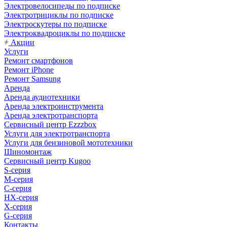
Электровелосипеды по подписке
Электротрициклы по подписке
Электроскутеры по подписке
Электроквадроциклы по подписке
Акции
Услуги
Ремонт смартфонов
Ремонт iPhone
Ремонт Samsung
Аренда
Аренда аудиотехники
Аренда электроинструмента
Аренда электротранспорта
Сервисный центр Ezzzbox
Услуги для электротранспорта
Услуги для бензиновой мототехники
Шиномонтаж
Сервисный центр Kugoo
S-cерия
M-серия
С-серия
HX-серия
X-серия
G-серия
Контакты