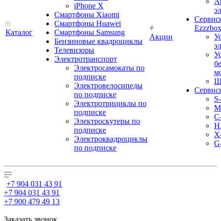
А
iPhone X
э
Смартфоны Xiaomi
Сервис
Смартфоны Huawei
Ezzzbo
Каталог
Смартфоны Samsung
Акции
У
Бензиновые квадроциклы
э
Телевизоры
У
Электротранспорт
б
Электросамокаты по
м
подписке
Ш
Электровелосипеды
Сервис
по подписке
S
Электротрициклы по
M
подписке
С
Электроскутеры по
H
подписке
X
Электроквадроциклы
G
по подписке
+7 904 031 43 91
+7 904 031 43 91
+7 900 479 49 13
Заказать звонок