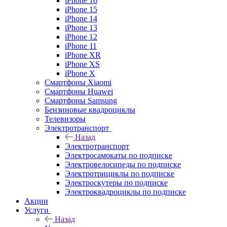
iPhone 16
iPhone 15
iPhone 14
iPhone 13
iPhone 12
iPhone 11
iPhone XR
iPhone XS
iPhone X
Смартфоны Xiaomi
Смартфоны Huawei
Смартфоны Samsung
Бензиновые квадроциклы
Телевизоры
Электротранспорт
Назад
Электротранспорт
Электросамокаты по подписке
Электровелосипеды по подписке
Электротрициклы по подписке
Электроскутеры по подписке
Электроквадроциклы по подписке
Акции
Услуги
Назад