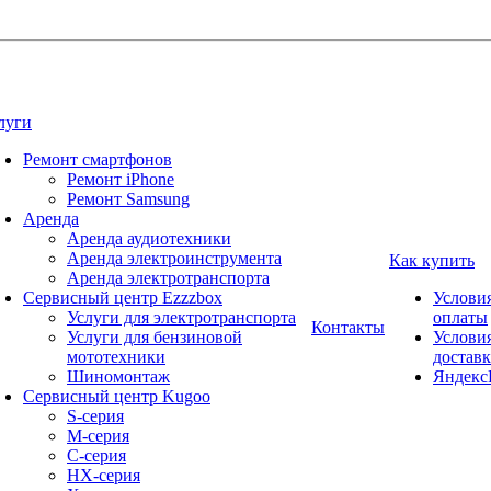
луги
Ремонт смартфонов
Ремонт iPhone
Ремонт Samsung
Аренда
Аренда аудиотехники
Аренда электроинструмента
Как купить
Аренда электротранспорта
Сервисный центр Ezzzbox
Услови
Услуги для электротранспорта
оплаты
Контакты
Услуги для бензиновой
Услови
мототехники
достав
Шиномонтаж
Яндекс
Сервисный центр Kugoo
S-cерия
M-серия
С-серия
HX-серия