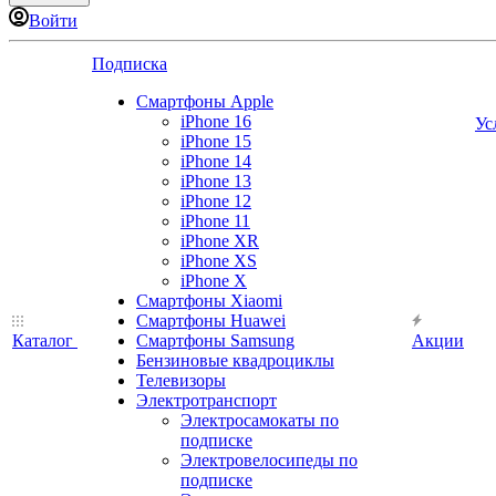
Войти
Подписка
Смартфоны Apple
iPhone 16
Ус
iPhone 15
iPhone 14
iPhone 13
iPhone 12
iPhone 11
iPhone XR
iPhone XS
iPhone X
Смартфоны Xiaomi
Смартфоны Huawei
Каталог
Смартфоны Samsung
Акции
Бензиновые квадроциклы
Телевизоры
Электротранспорт
Электросамокаты по
подписке
Электровелосипеды по
подписке