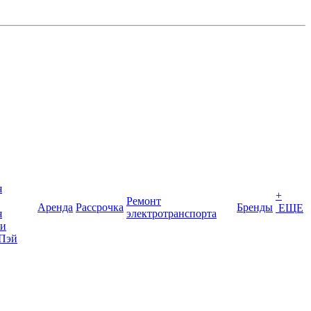
я
+
Ремонт
Аренда
Рассрочка
Бренды
ЕЩЕ
я
электротранспорта
ки
Пэй