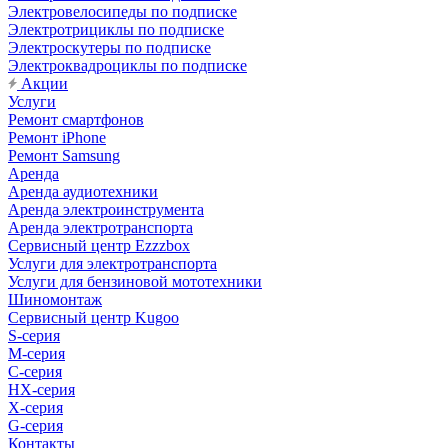
Электровелосипеды по подписке
Электротрициклы по подписке
Электроскутеры по подписке
Электроквадроциклы по подписке
Акции
Услуги
Ремонт смартфонов
Ремонт iPhone
Ремонт Samsung
Аренда
Аренда аудиотехники
Аренда электроинструмента
Аренда электротранспорта
Сервисный центр Ezzzbox
Услуги для электротранспорта
Услуги для бензиновой мототехники
Шиномонтаж
Сервисный центр Kugoo
S-cерия
M-серия
С-серия
HX-серия
X-серия
G-серия
Контакты