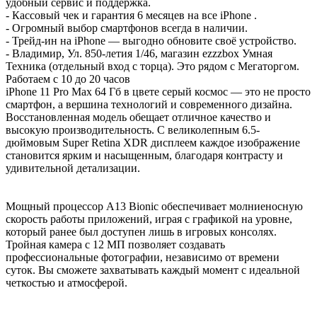
удобный сервис и поддержка.
- Кассовый чек и гарантия 6 месяцев на все iPhone .
- Огромный выбор смартфонов всегда в наличии.
- Трейд-ин на iPhone — выгодно обновите своё устройство.
- ⁠Владимир, Ул. 850-летия 1/46, магазин ezzzbox Умная
Техника (отдельный вход с торца). Это рядом с Мегаторгом.
Работаем с 10 до 20 часов
iPhone 11 Pro Max 64 Гб в цвете серый космос — это не просто
смартфон, а вершина технологий и современного дизайна.
Восстановленная модель обещает отличное качество и
высокую производительность. С великолепным 6.5-
дюймовым Super Retina XDR дисплеем каждое изображение
становится ярким и насыщенным, благодаря контрасту и
удивительной детализации.
Мощный процессор A13 Bionic обеспечивает молниеносную
скорость работы приложений, играя с графикой на уровне,
который ранее был доступен лишь в игровых консолях.
Тройная камера с 12 МП позволяет создавать
профессиональные фотографии, независимо от времени
суток. Вы сможете захватывать каждый момент с идеальной
четкостью и атмосферой.