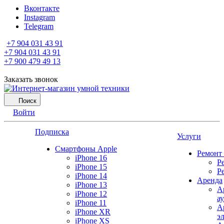
Вконтакте
Instagram
Telegram
+7 904 031 43 91
+7 904 031 43 91
+7 900 479 49 13
Заказать звонок
Поиск
Войти
Подписка
Услуги
Смартфоны Apple
Ремонт
iPhone 16
Р
iPhone 15
Р
iPhone 14
Аренда
iPhone 13
А
iPhone 12
а
iPhone 11
А
iPhone XR
э
iPhone XS