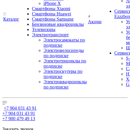
А
iPhone X
э
Смартфоны Xiaomi
Сервис
Смартфоны Huawei
Ezzzbo
Каталог
Смартфоны Samsung
Акции
У
Бензиновые квадроциклы
э
Телевизоры
У
Электротранспорт
б
Электросамокаты по
м
подписке
Ш
Электровелосипеды
Сервис
по подписке
S
Электротрициклы по
M
подписке
С
Электроскутеры по
H
подписке
X
Электроквадроциклы
G
по подписке
+7 904 031 43 91
+7 904 031 43 91
+7 900 479 49 13
Заказать звонок