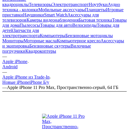
квадроциклы
Телевизоры
Электротранспорт
Ноутбуки
Аудио
техника - колонки
Мобильные аксессуары
Планшеты
Игровые
приставки
Наушники
Smart Watch
Аксессуары для
телевизоров
Камеры видеонаблюдения
Бытовая техника
Товары
для дома
Пылесосы
Товары для авто
Велосипеды
Товары для
детей
Запчасти для
электротранспорта
Компьютеры
Бензиновые мотоциклы
Мониторы
Моторные масла
Компьютерное кресло
Аксессуары
и экипировка
Бензиновые скутеры
Вилочные
погрузчики
Квадрокоптеры
—
Apple iPhone
Android
—
Apple iPhone из Trade-In
Новые iPhone
iPhone Б/у
—
Apple iPhone 11 Pro Max, Пространственно-серый, 64 ГБ