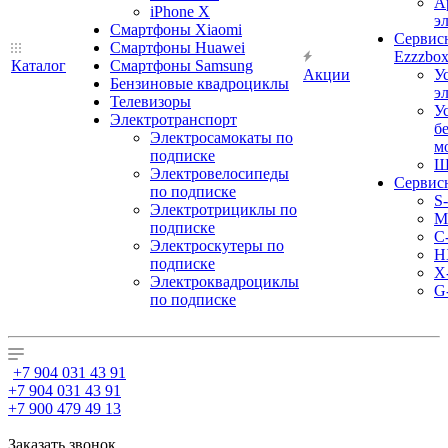
А
iPhone X
э
Смартфоны Xiaomi
Сервис
Смартфоны Huawei
Ezzzbo
Каталог
Смартфоны Samsung
Акции
У
Бензиновые квадроциклы
э
Телевизоры
У
Электротранспорт
б
Электросамокаты по
м
подписке
Ш
Электровелосипеды
Сервис
по подписке
S
Электротрициклы по
M
подписке
С
Электроскутеры по
H
подписке
X
Электроквадроциклы
G
по подписке
+7 904 031 43 91
+7 904 031 43 91
+7 900 479 49 13
Заказать звонок