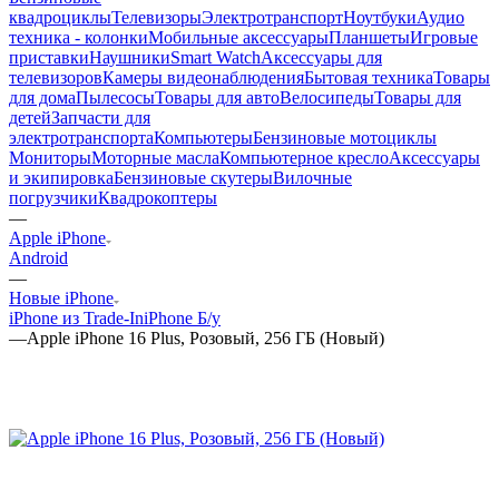
квадроциклы
Телевизоры
Электротранспорт
Ноутбуки
Аудио
техника - колонки
Мобильные аксессуары
Планшеты
Игровые
приставки
Наушники
Smart Watch
Аксессуары для
телевизоров
Камеры видеонаблюдения
Бытовая техника
Товары
для дома
Пылесосы
Товары для авто
Велосипеды
Товары для
детей
Запчасти для
электротранспорта
Компьютеры
Бензиновые мотоциклы
Мониторы
Моторные масла
Компьютерное кресло
Аксессуары
и экипировка
Бензиновые скутеры
Вилочные
погрузчики
Квадрокоптеры
—
Apple iPhone
Android
—
Новые iPhone
iPhone из Trade-In
iPhone Б/у
—
Apple iPhone 16 Plus, Розовый, 256 ГБ (Новый)