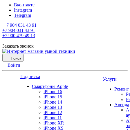
Вконтакте
Instagram
Telegram
+7 904 031 43 91
+7 904 031 43 91
+7 900 479 49 13
Заказать звонок
Поиск
Войти
Подписка
Услуги
Смартфоны Apple
Ремонт
iPhone 16
Р
iPhone 15
Р
iPhone 14
Аренда
iPhone 13
А
iPhone 12
а
iPhone 11
А
iPhone XR
э
iPhone XS