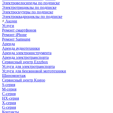
Электровелосипеды по подписке
Электротрициклы по подписке
Электроскутеры по подписке
Электроквадроциклы по подписке
Акции
Услуги
Ремонт смартфонов
Ремонт iPhone
Ремонт Samsung
Аренда
Аренда аудиотехники
Аренда электроинструмента
Аренда электротранспорта
Сервисный центр Ezzzbox
Услуги для электротранспорта
Услуги для бензиновой мототехники
Шиномонтаж
Сервисный центр Kugoo
S-cерия
M-серия
С-серия
HX-серия
X-серия
G-серия
Контакты