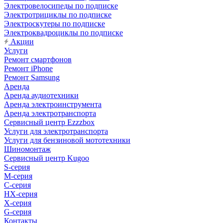
Электровелосипеды по подписке
Электротрициклы по подписке
Электроскутеры по подписке
Электроквадроциклы по подписке
Акции
Услуги
Ремонт смартфонов
Ремонт iPhone
Ремонт Samsung
Аренда
Аренда аудиотехники
Аренда электроинструмента
Аренда электротранспорта
Сервисный центр Ezzzbox
Услуги для электротранспорта
Услуги для бензиновой мототехники
Шиномонтаж
Сервисный центр Kugoo
S-cерия
M-серия
С-серия
HX-серия
X-серия
G-серия
Контакты