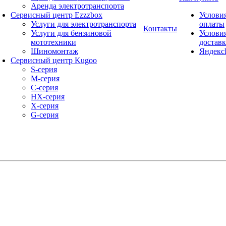
Аренда электротранспорта
Сервисный центр Ezzzbox
Услови
Услуги для электротранспорта
оплаты
Контакты
Услуги для бензиновой
Услови
мототехники
достав
Шиномонтаж
Яндекс
Сервисный центр Kugoo
S-cерия
M-серия
С-серия
HX-серия
X-серия
G-серия