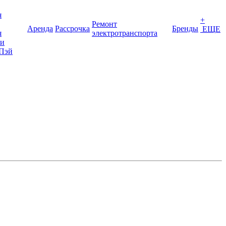
я
+
Ремонт
Аренда
Рассрочка
Бренды
ЕЩЕ
я
электротранспорта
ки
Пэй