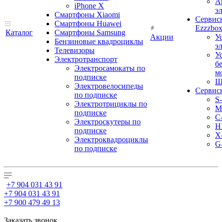
А
iPhone X
э
Смартфоны Xiaomi
Сервис
Смартфоны Huawei
Ezzzbo
Каталог
Смартфоны Samsung
Акции
У
Бензиновые квадроциклы
э
Телевизоры
У
Электротранспорт
б
Электросамокаты по
м
подписке
Ш
Электровелосипеды
Сервис
по подписке
S
Электротрициклы по
M
подписке
С
Электроскутеры по
H
подписке
X
Электроквадроциклы
G
по подписке
+7 904 031 43 91
+7 904 031 43 91
+7 900 479 49 13
Заказать звонок