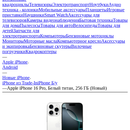
квадроциклы
Телевизоры
Электротранспорт
Ноутбуки
Аудио
техника - колонки
Мобильные аксессуары
Планшеты
Игровые
приставки
Наушники
Smart Watch
Аксессуары для
телевизоров
Камеры видеонаблюдения
Бытовая техника
Товары
для дома
Пылесосы
Товары для авто
Велосипеды
Товары для
детей
Запчасти для
электротранспорта
Компьютеры
Бензиновые мотоциклы
Мониторы
Моторные масла
Компьютерное кресло
Аксессуары
и экипировка
Бензиновые скутеры
Вилочные
погрузчики
Квадрокоптеры
—
Apple iPhone
Android
—
Новые iPhone
iPhone из Trade-In
iPhone Б/у
—
Apple iPhone 16 Pro, Белый титан, 256 ГБ (Новый)