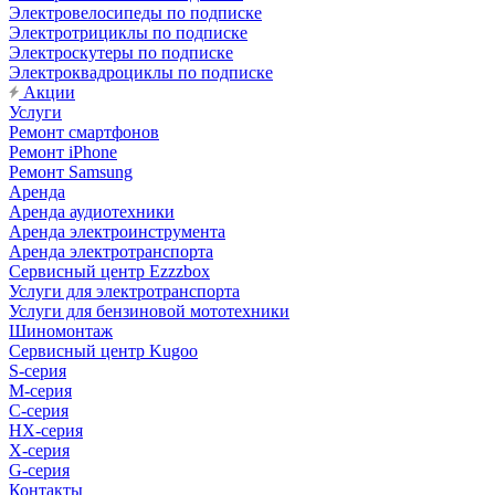
Электровелосипеды по подписке
Электротрициклы по подписке
Электроскутеры по подписке
Электроквадроциклы по подписке
Акции
Услуги
Ремонт смартфонов
Ремонт iPhone
Ремонт Samsung
Аренда
Аренда аудиотехники
Аренда электроинструмента
Аренда электротранспорта
Сервисный центр Ezzzbox
Услуги для электротранспорта
Услуги для бензиновой мототехники
Шиномонтаж
Сервисный центр Kugoo
S-cерия
M-серия
С-серия
HX-серия
X-серия
G-серия
Контакты