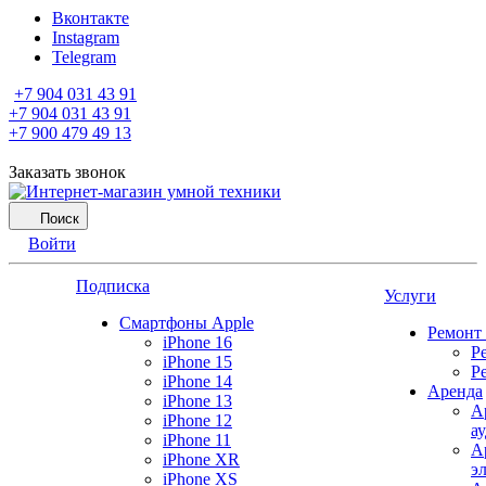
Вконтакте
Instagram
Telegram
+7 904 031 43 91
+7 904 031 43 91
+7 900 479 49 13
Заказать звонок
Поиск
Войти
Подписка
Услуги
Смартфоны Apple
Ремонт
iPhone 16
Р
iPhone 15
Р
iPhone 14
Аренда
iPhone 13
А
iPhone 12
а
iPhone 11
А
iPhone XR
э
iPhone XS