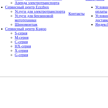
Аренда электротранспорта
Сервисный центр Ezzzbox
Услови
Услуги для электротранспорта
оплаты
Контакты
Услуги для бензиновой
Услови
мототехники
достав
Шиномонтаж
Яндекс
Сервисный центр Kugoo
S-cерия
M-серия
С-серия
HX-серия
X-серия
G-серия