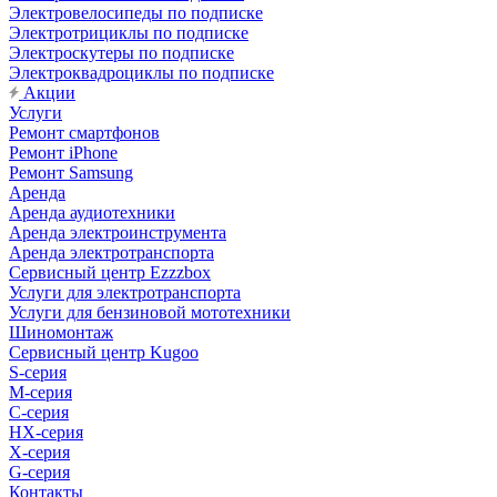
Электровелосипеды по подписке
Электротрициклы по подписке
Электроскутеры по подписке
Электроквадроциклы по подписке
Акции
Услуги
Ремонт смартфонов
Ремонт iPhone
Ремонт Samsung
Аренда
Аренда аудиотехники
Аренда электроинструмента
Аренда электротранспорта
Сервисный центр Ezzzbox
Услуги для электротранспорта
Услуги для бензиновой мототехники
Шиномонтаж
Сервисный центр Kugoo
S-cерия
M-серия
С-серия
HX-серия
X-серия
G-серия
Контакты