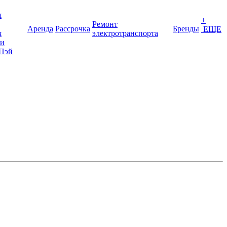
я
+
Ремонт
Аренда
Рассрочка
Бренды
ЕЩЕ
я
электротранспорта
ки
Пэй