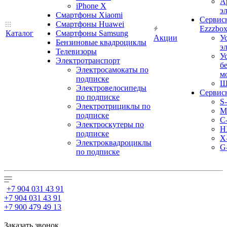
А
iPhone X
э
Смартфоны Xiaomi
Сервис
Смартфоны Huawei
Ezzzbo
Каталог
Смартфоны Samsung
Акции
У
Бензиновые квадроциклы
э
Телевизоры
У
Электротранспорт
б
Электросамокаты по
м
подписке
Ш
Электровелосипеды
Сервис
по подписке
S
Электротрициклы по
M
подписке
С
Электроскутеры по
H
подписке
X
Электроквадроциклы
G
по подписке
+7 904 031 43 91
+7 904 031 43 91
+7 900 479 49 13
Заказать звонок