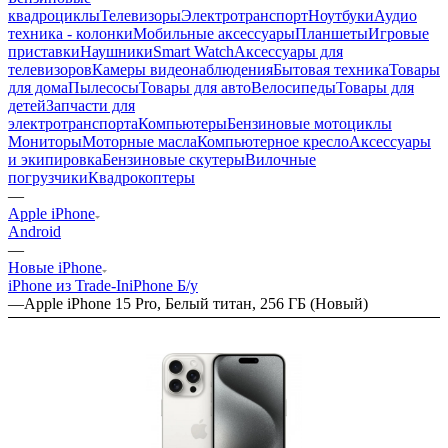
квадроциклы
Телевизоры
Электротранспорт
Ноутбуки
Аудио
техника - колонки
Мобильные аксессуары
Планшеты
Игровые
приставки
Наушники
Smart Watch
Аксессуары для
телевизоров
Камеры видеонаблюдения
Бытовая техника
Товары
для дома
Пылесосы
Товары для авто
Велосипеды
Товары для
детей
Запчасти для
электротранспорта
Компьютеры
Бензиновые мотоциклы
Мониторы
Моторные масла
Компьютерное кресло
Аксессуары
и экипировка
Бензиновые скутеры
Вилочные
погрузчики
Квадрокоптеры
—
Apple iPhone
Android
—
Новые iPhone
iPhone из Trade-In
iPhone Б/у
—
Apple iPhone 15 Pro, Белый титан, 256 ГБ (Новый)