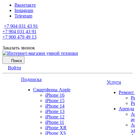
Вконтакте
Instagram
Telegram
+7 904 031 43 91
+7 904 031 43 91
+7 900 479 49 13
Заказать звонок
Поиск
Войти
Подписка
Услуги
Смартфоны Apple
Ремонт
iPhone 16
Р
iPhone 15
Р
iPhone 14
Аренда
iPhone 13
А
iPhone 12
а
iPhone 11
А
iPhone XR
э
iPhone XS