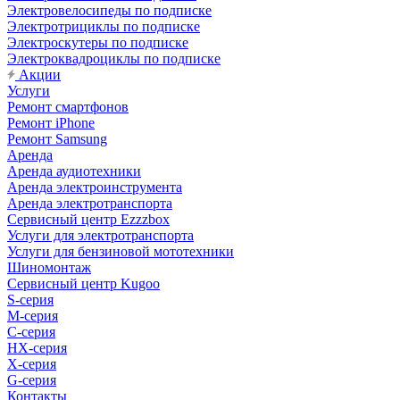
Электровелосипеды по подписке
Электротрициклы по подписке
Электроскутеры по подписке
Электроквадроциклы по подписке
Акции
Услуги
Ремонт смартфонов
Ремонт iPhone
Ремонт Samsung
Аренда
Аренда аудиотехники
Аренда электроинструмента
Аренда электротранспорта
Сервисный центр Ezzzbox
Услуги для электротранспорта
Услуги для бензиновой мототехники
Шиномонтаж
Сервисный центр Kugoo
S-cерия
M-серия
С-серия
HX-серия
X-серия
G-серия
Контакты