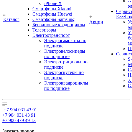
А
iPhone X
э
Смартфоны Xiaomi
Сервис
Смартфоны Huawei
Ezzzbo
Каталог
Смартфоны Samsung
Акции
У
Бензиновые квадроциклы
э
Телевизоры
У
Электротранспорт
б
Электросамокаты по
м
подписке
Ш
Электровелосипеды
Сервис
по подписке
S
Электротрициклы по
M
подписке
С
Электроскутеры по
H
подписке
X
Электроквадроциклы
G
по подписке
+7 904 031 43 91
+7 904 031 43 91
+7 900 479 49 13
Заказать звонок