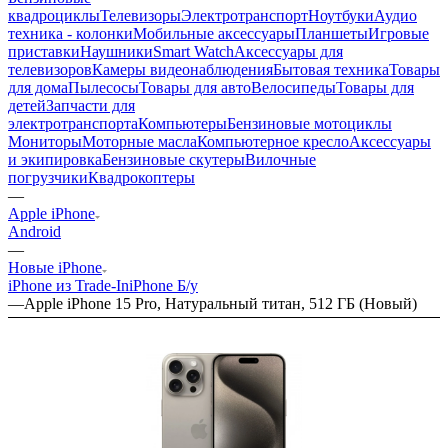
квадроциклы
Телевизоры
Электротранспорт
Ноутбуки
Аудио
техника - колонки
Мобильные аксессуары
Планшеты
Игровые
приставки
Наушники
Smart Watch
Аксессуары для
телевизоров
Камеры видеонаблюдения
Бытовая техника
Товары
для дома
Пылесосы
Товары для авто
Велосипеды
Товары для
детей
Запчасти для
электротранспорта
Компьютеры
Бензиновые мотоциклы
Мониторы
Моторные масла
Компьютерное кресло
Аксессуары
и экипировка
Бензиновые скутеры
Вилочные
погрузчики
Квадрокоптеры
—
Apple iPhone
Android
—
Новые iPhone
iPhone из Trade-In
iPhone Б/у
—
Apple iPhone 15 Pro, Натуральный титан, 512 ГБ (Новый)