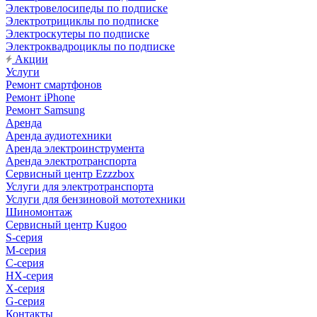
Электровелосипеды по подписке
Электротрициклы по подписке
Электроскутеры по подписке
Электроквадроциклы по подписке
Акции
Услуги
Ремонт смартфонов
Ремонт iPhone
Ремонт Samsung
Аренда
Аренда аудиотехники
Аренда электроинструмента
Аренда электротранспорта
Сервисный центр Ezzzbox
Услуги для электротранспорта
Услуги для бензиновой мототехники
Шиномонтаж
Сервисный центр Kugoo
S-cерия
M-серия
С-серия
HX-серия
X-серия
G-серия
Контакты