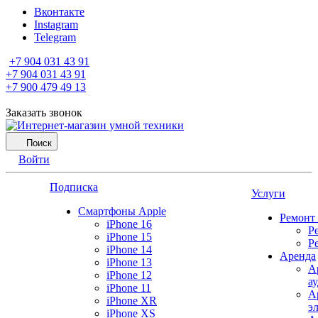
Вконтакте
Instagram
Telegram
+7 904 031 43 91
+7 904 031 43 91
+7 900 479 49 13
Заказать звонок
Поиск
Войти
Подписка
Услуги
Смартфоны Apple
Ремонт
iPhone 16
Р
iPhone 15
Р
iPhone 14
Аренда
iPhone 13
А
iPhone 12
а
iPhone 11
А
iPhone XR
э
iPhone XS