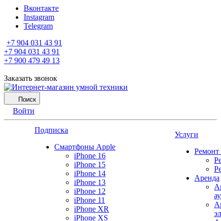
Вконтакте
Instagram
Telegram
+7 904 031 43 91
+7 904 031 43 91
+7 900 479 49 13
Заказать звонок
Поиск
Войти
Подписка
Услуги
Смартфоны Apple
Ремонт
iPhone 16
Р
iPhone 15
Р
iPhone 14
Аренда
iPhone 13
А
iPhone 12
а
iPhone 11
А
iPhone XR
э
iPhone XS