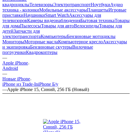
квадроциклы
Телевизоры
Электротранспорт
Ноутбуки
Аудио
техника - колонки
Мобильные аксессуары
Планшеты
Игровые
приставки
Наушники
Smart Watch
Аксессуары для
телевизоров
Камеры видеонаблюдения
Бытовая техника
Товары
для дома
Пылесосы
Товары для авто
Велосипеды
Товары для
детей
Запчасти для
электротранспорта
Компьютеры
Бензиновые мотоциклы
Мониторы
Моторные масла
Компьютерное кресло
Аксессуары
и экипировка
Бензиновые скутеры
Вилочные
погрузчики
Квадрокоптеры
—
Apple iPhone
Android
—
Новые iPhone
iPhone из Trade-In
iPhone Б/у
—
Apple iPhone 15, Синий, 256 ГБ (Новый)