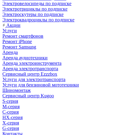
Электровелосипеды по подписке
Электротрициклы по подписке
Электроскутеры по подписке
Электроквадроциклы по подписке
Акции
Услуги
Ремонт смартфонов
Ремонт iPhone
Ремонт Samsung
Аренда
Аренда аудиотехники
Аренда электроинструмента
Аренда электротранспорта
Сервисный центр Ezzzbox
Услуги для электротранспорта
Услуги для бензиновой мототехники
Шиномонтаж
Сервисный центр Kugoo
S-cерия
M-серия
С-серия
HX-серия
X-серия
G-серия
Контакты