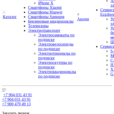
А
iPhone X
э
Смартфоны Xiaomi
Сервис
Смартфоны Huawei
Ezzzbo
Каталог
Смартфоны Samsung
Акции
У
Бензиновые квадроциклы
э
Телевизоры
У
Электротранспорт
б
Электросамокаты по
м
подписке
Ш
Электровелосипеды
Сервис
по подписке
S
Электротрициклы по
M
подписке
С
Электроскутеры по
H
подписке
X
Электроквадроциклы
G
по подписке
+7 904 031 43 91
+7 904 031 43 91
+7 900 479 49 13
Заказать звонок