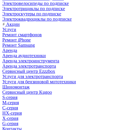
Электровелосипеды по подписке
Электротрициклы по подписке
Электроскутеры по подписке
Электроквадроциклы по подписке
Акции
Услуги
Ремонт смартфонов
Ремонт iPhone
Ремонт Samsung
Аренда
Аренда аудиотехники
Аренда электроинструмента
Аренда электротранспорта
Сервисный центр Ezzzbox
Услуги для электротранспорта
Услуги для бензиновой мототехники
Шиномонтаж
Сервисный центр Kugoo
S-cерия
M-серия
С-серия
HX-серия
X-серия
G-серия
Контакты