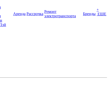
я
+
Ремонт
Аренда
Рассрочка
Бренды
ЕЩЕ
я
электротранспорта
ки
Пэй