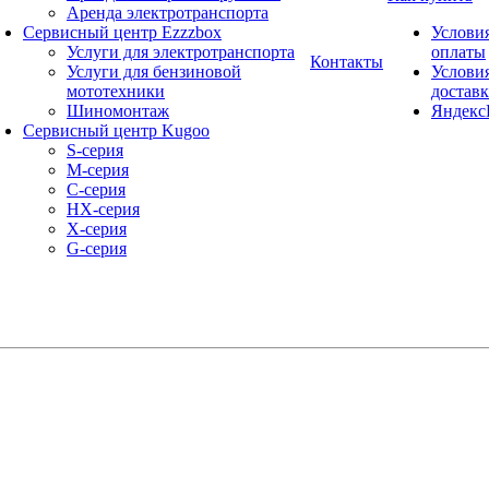
Аренда электротранспорта
Сервисный центр Ezzzbox
Услови
Услуги для электротранспорта
оплаты
Контакты
Услуги для бензиновой
Услови
мототехники
достав
Шиномонтаж
Яндекс
Сервисный центр Kugoo
S-cерия
M-серия
С-серия
HX-серия
X-серия
G-серия