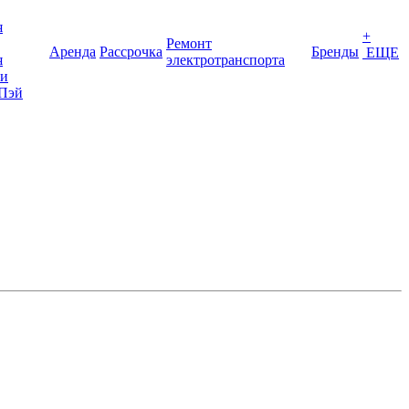
я
+
Ремонт
Аренда
Рассрочка
Бренды
ЕЩЕ
я
электротранспорта
ки
Пэй