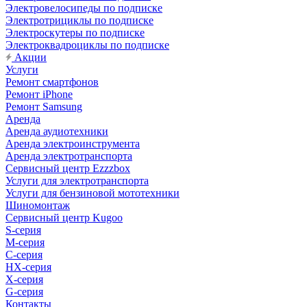
Электровелосипеды по подписке
Электротрициклы по подписке
Электроскутеры по подписке
Электроквадроциклы по подписке
Акции
Услуги
Ремонт смартфонов
Ремонт iPhone
Ремонт Samsung
Аренда
Аренда аудиотехники
Аренда электроинструмента
Аренда электротранспорта
Сервисный центр Ezzzbox
Услуги для электротранспорта
Услуги для бензиновой мототехники
Шиномонтаж
Сервисный центр Kugoo
S-cерия
M-серия
С-серия
HX-серия
X-серия
G-серия
Контакты