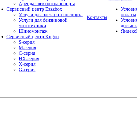
Аренда электротранспорта
Сервисный центр Ezzzbox
Услови
Услуги для электротранспорта
оплаты
Контакты
Услуги для бензиновой
Услови
мототехники
достав
Шиномонтаж
Яндекс
Сервисный центр Kugoo
S-cерия
M-серия
С-серия
HX-серия
X-серия
G-серия