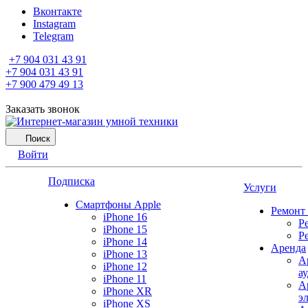
Вконтакте
Instagram
Telegram
+7 904 031 43 91
+7 904 031 43 91
+7 900 479 49 13
Заказать звонок
Поиск
Войти
Подписка
Услуги
Смартфоны Apple
Ремонт
iPhone 16
Р
iPhone 15
Р
iPhone 14
Аренда
iPhone 13
А
iPhone 12
а
iPhone 11
А
iPhone XR
э
iPhone XS