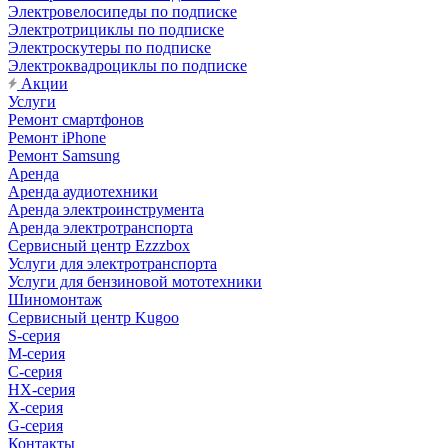
Электровелосипеды по подписке
Электротрициклы по подписке
Электроскутеры по подписке
Электроквадроциклы по подписке
Акции
Услуги
Ремонт смартфонов
Ремонт iPhone
Ремонт Samsung
Аренда
Аренда аудиотехники
Аренда электроинструмента
Аренда электротранспорта
Сервисный центр Ezzzbox
Услуги для электротранспорта
Услуги для бензиновой мототехники
Шиномонтаж
Сервисный центр Kugoo
S-cерия
M-серия
С-серия
HX-серия
X-серия
G-серия
Контакты