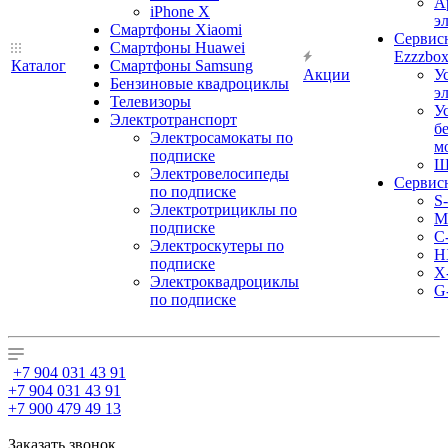
А
iPhone X
э
Смартфоны Xiaomi
Сервис
Смартфоны Huawei
Ezzzbo
Каталог
Смартфоны Samsung
Акции
У
Бензиновые квадроциклы
э
Телевизоры
У
Электротранспорт
б
Электросамокаты по
м
подписке
Ш
Электровелосипеды
Сервис
по подписке
S
Электротрициклы по
M
подписке
С
Электроскутеры по
H
подписке
X
Электроквадроциклы
G
по подписке
+7 904 031 43 91
+7 904 031 43 91
+7 900 479 49 13
Заказать звонок