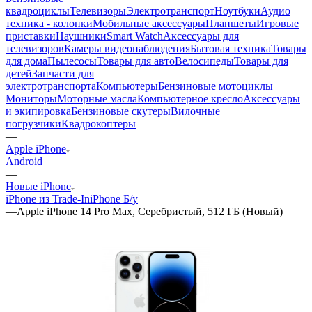
квадроциклы
Телевизоры
Электротранспорт
Ноутбуки
Аудио
техника - колонки
Мобильные аксессуары
Планшеты
Игровые
приставки
Наушники
Smart Watch
Аксессуары для
телевизоров
Камеры видеонаблюдения
Бытовая техника
Товары
для дома
Пылесосы
Товары для авто
Велосипеды
Товары для
детей
Запчасти для
электротранспорта
Компьютеры
Бензиновые мотоциклы
Мониторы
Моторные масла
Компьютерное кресло
Аксессуары
и экипировка
Бензиновые скутеры
Вилочные
погрузчики
Квадрокоптеры
—
Apple iPhone
Android
—
Новые iPhone
iPhone из Trade-In
iPhone Б/у
—
Apple iPhone 14 Pro Max, Серебристый, 512 ГБ (Новый)