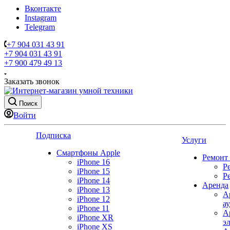
Вконтакте
Instagram
Telegram
+7 904 031 43 91
+7 904 031 43 91
+7 900 479 49 13
Заказать звонок
Поиск
Войти
Подписка
Услуги
Смартфоны Apple
Ремонт
iPhone 16
Р
iPhone 15
Р
iPhone 14
Аренда
iPhone 13
А
iPhone 12
а
iPhone 11
А
iPhone XR
э
iPhone XS