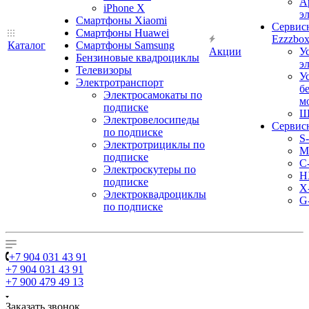
А
iPhone X
э
Смартфоны Xiaomi
Сервис
Смартфоны Huawei
Ezzzbo
Каталог
Смартфоны Samsung
Акции
У
Бензиновые квадроциклы
э
Телевизоры
У
Электротранспорт
б
Электросамокаты по
м
подписке
Ш
Электровелосипеды
Сервис
по подписке
S
Электротрициклы по
M
подписке
С
Электроскутеры по
H
подписке
X
Электроквадроциклы
G
по подписке
+7 904 031 43 91
+7 904 031 43 91
+7 900 479 49 13
Заказать звонок