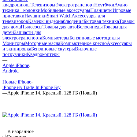
квадроциклы
Телевизоры
Электротранспорт
Ноутбуки
Аудио
техника - колонки
Мобильные аксессуары
Планшеты
Игровые
приставки
Наушники
Smart Watch
Аксессуары для
телевизоров
Камеры видеонаблюдения
Бытовая техника
Товары
для дома
Пылесосы
Товары для авто
Велосипеды
Товары для
детей
Запчасти для
электротранспорта
Компьютеры
Бензиновые мотоциклы
Мониторы
Моторные масла
Компьютерное кресло
Аксессуары
и экипировка
Бензиновые скутеры
Вилочные
погрузчики
Квадрокоптеры
—
Apple iPhone
Android
—
Новые iPhone
iPhone из Trade-In
iPhone Б/у
—
Apple iPhone 14, Красный, 128 ГБ (Новый)
В избранное
Сравнить