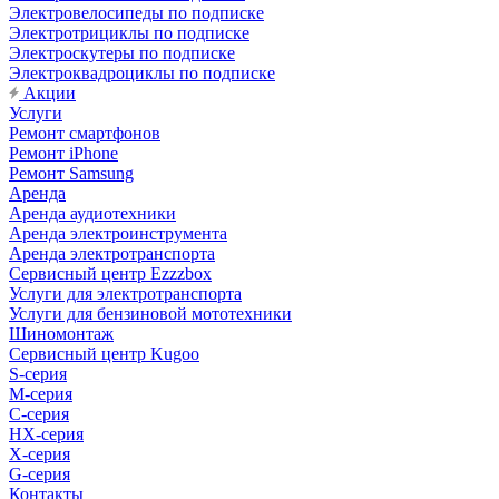
Электровелосипеды по подписке
Электротрициклы по подписке
Электроскутеры по подписке
Электроквадроциклы по подписке
Акции
Услуги
Ремонт смартфонов
Ремонт iPhone
Ремонт Samsung
Аренда
Аренда аудиотехники
Аренда электроинструмента
Аренда электротранспорта
Сервисный центр Ezzzbox
Услуги для электротранспорта
Услуги для бензиновой мототехники
Шиномонтаж
Сервисный центр Kugoo
S-cерия
M-серия
С-серия
HX-серия
X-серия
G-серия
Контакты