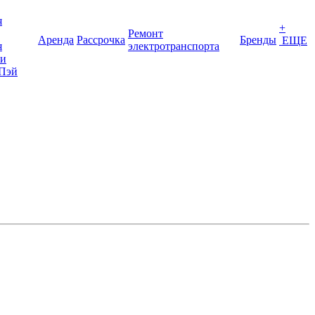
я
+
Ремонт
Аренда
Рассрочка
Бренды
ЕЩЕ
я
электротранспорта
ки
Пэй