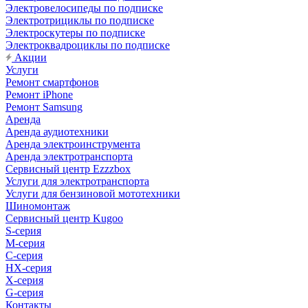
Электровелосипеды по подписке
Электротрициклы по подписке
Электроскутеры по подписке
Электроквадроциклы по подписке
Акции
Услуги
Ремонт смартфонов
Ремонт iPhone
Ремонт Samsung
Аренда
Аренда аудиотехники
Аренда электроинструмента
Аренда электротранспорта
Сервисный центр Ezzzbox
Услуги для электротранспорта
Услуги для бензиновой мототехники
Шиномонтаж
Сервисный центр Kugoo
S-cерия
M-серия
С-серия
HX-серия
X-серия
G-серия
Контакты