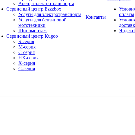
Аренда электротранспорта
Сервисный центр Ezzzbox
Услови
Услуги для электротранспорта
оплаты
Контакты
Услуги для бензиновой
Услови
мототехники
достав
Шиномонтаж
Яндекс
Сервисный центр Kugoo
S-cерия
M-серия
С-серия
HX-серия
X-серия
G-серия