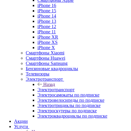
Смартфоны Apple
iPhone 16
iPhone 15
iPhone 14
iPhone 13
iPhone 12
iPhone 11
iPhone XR
iPhone XS
iPhone X
Смартфоны Xiaomi
Смартфоны Huawei
Смартфоны Samsung
Бензиновые квадроциклы
Телевизоры
Электротранспорт
Назад
Электротранспорт
Электросамокаты по подписке
Электровелосипеды по подписке
Электротрициклы по подписке
Электроскутеры по подписке
Электроквадроциклы по подписке
Акции
Услуги