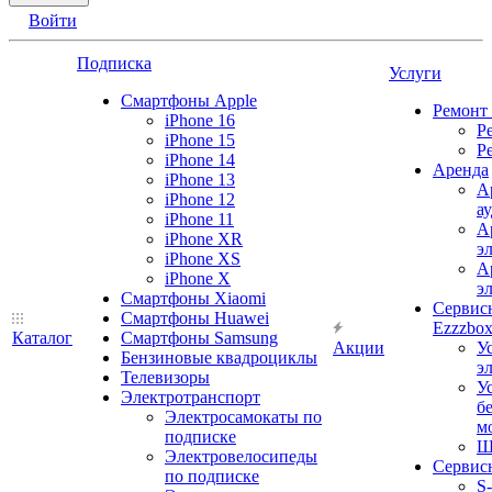
Войти
Подписка
Услуги
Смартфоны Apple
Ремонт
iPhone 16
Р
iPhone 15
Р
iPhone 14
Аренда
iPhone 13
А
iPhone 12
а
iPhone 11
А
iPhone XR
э
iPhone XS
А
iPhone X
э
Смартфоны Xiaomi
Сервис
Смартфоны Huawei
Ezzzbo
Каталог
Смартфоны Samsung
Акции
У
Бензиновые квадроциклы
э
Телевизоры
У
Электротранспорт
б
Электросамокаты по
м
подписке
Ш
Электровелосипеды
Сервис
по подписке
S