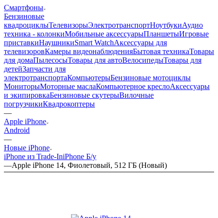
Смартфоны
Бензиновые
квадроциклы
Телевизоры
Электротранспорт
Ноутбуки
Аудио
техника - колонки
Мобильные аксессуары
Планшеты
Игровые
приставки
Наушники
Smart Watch
Аксессуары для
телевизоров
Камеры видеонаблюдения
Бытовая техника
Товары
для дома
Пылесосы
Товары для авто
Велосипеды
Товары для
детей
Запчасти для
электротранспорта
Компьютеры
Бензиновые мотоциклы
Мониторы
Моторные масла
Компьютерное кресло
Аксессуары
и экипировка
Бензиновые скутеры
Вилочные
погрузчики
Квадрокоптеры
—
Apple iPhone
Android
—
Новые iPhone
iPhone из Trade-In
iPhone Б/у
—
Apple iPhone 14, Фиолетовый, 512 ГБ (Новый)