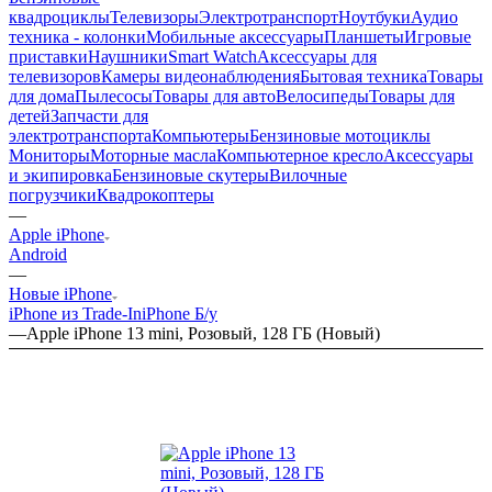
квадроциклы
Телевизоры
Электротранспорт
Ноутбуки
Аудио
техника - колонки
Мобильные аксессуары
Планшеты
Игровые
приставки
Наушники
Smart Watch
Аксессуары для
телевизоров
Камеры видеонаблюдения
Бытовая техника
Товары
для дома
Пылесосы
Товары для авто
Велосипеды
Товары для
детей
Запчасти для
электротранспорта
Компьютеры
Бензиновые мотоциклы
Мониторы
Моторные масла
Компьютерное кресло
Аксессуары
и экипировка
Бензиновые скутеры
Вилочные
погрузчики
Квадрокоптеры
—
Apple iPhone
Android
—
Новые iPhone
iPhone из Trade-In
iPhone Б/у
—
Apple iPhone 13 mini, Розовый, 128 ГБ (Новый)