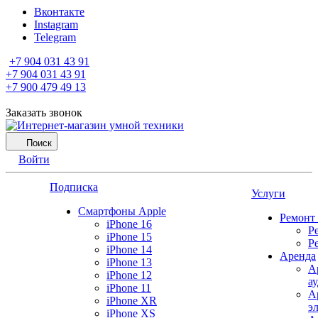
Вконтакте
Instagram
Telegram
+7 904 031 43 91
+7 904 031 43 91
+7 900 479 49 13
Заказать звонок
Поиск
Войти
Подписка
Услуги
Смартфоны Apple
Ремонт
iPhone 16
Р
iPhone 15
Р
iPhone 14
Аренда
iPhone 13
А
iPhone 12
а
iPhone 11
А
iPhone XR
э
iPhone XS