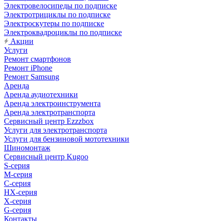
Электровелосипеды по подписке
Электротрициклы по подписке
Электроскутеры по подписке
Электроквадроциклы по подписке
Акции
Услуги
Ремонт смартфонов
Ремонт iPhone
Ремонт Samsung
Аренда
Аренда аудиотехники
Аренда электроинструмента
Аренда электротранспорта
Сервисный центр Ezzzbox
Услуги для электротранспорта
Услуги для бензиновой мототехники
Шиномонтаж
Сервисный центр Kugoo
S-cерия
M-серия
С-серия
HX-серия
X-серия
G-серия
Контакты