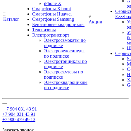
А
iPhone X
э
Смартфоны Xiaomi
Сервис
Смартфоны Huawei
Ezzzbo
Каталог
Смартфоны Samsung
Акции
У
Бензиновые квадроциклы
э
Телевизоры
У
Электротранспорт
б
Электросамокаты по
м
подписке
Ш
Электровелосипеды
Сервис
по подписке
S
Электротрициклы по
M
подписке
С
Электроскутеры по
H
подписке
X
Электроквадроциклы
G
по подписке
+7 904 031 43 91
+7 904 031 43 91
+7 900 479 49 13
Заказать звонок