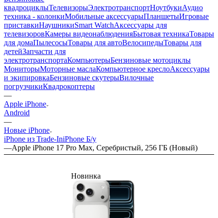
квадроциклы
Телевизоры
Электротранспорт
Ноутбуки
Аудио
техника - колонки
Мобильные аксессуары
Планшеты
Игровые
приставки
Наушники
Smart Watch
Аксессуары для
телевизоров
Камеры видеонаблюдения
Бытовая техника
Товары
для дома
Пылесосы
Товары для авто
Велосипеды
Товары для
детей
Запчасти для
электротранспорта
Компьютеры
Бензиновые мотоциклы
Мониторы
Моторные масла
Компьютерное кресло
Аксессуары
и экипировка
Бензиновые скутеры
Вилочные
погрузчики
Квадрокоптеры
—
Apple iPhone
Android
—
Новые iPhone
iPhone из Trade-In
iPhone Б/у
—
Apple iPhone 17 Pro Max, Серебристый, 256 ГБ (Новый)
Новинка