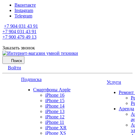
Вконтакте
Instagram
Telegram
+7 904 031 43 91
+7 904 031 43 91
+7 900 479 49 13
Заказать звонок
Поиск
Войти
Подписка
Услуги
Смартфоны Apple
Ремонт
iPhone 16
Р
iPhone 15
Р
iPhone 14
Аренда
iPhone 13
А
iPhone 12
а
iPhone 11
А
iPhone XR
э
iPhone XS