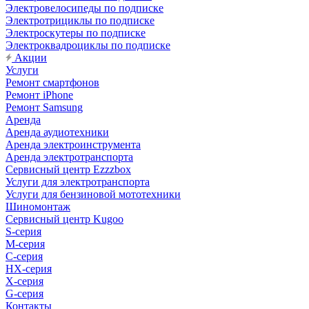
Электровелосипеды по подписке
Электротрициклы по подписке
Электроскутеры по подписке
Электроквадроциклы по подписке
Акции
Услуги
Ремонт смартфонов
Ремонт iPhone
Ремонт Samsung
Аренда
Аренда аудиотехники
Аренда электроинструмента
Аренда электротранспорта
Сервисный центр Ezzzbox
Услуги для электротранспорта
Услуги для бензиновой мототехники
Шиномонтаж
Сервисный центр Kugoo
S-cерия
M-серия
С-серия
HX-серия
X-серия
G-серия
Контакты