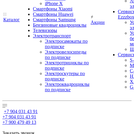
А
iPhone X
э
Смартфоны Xiaomi
Сервис
Смартфоны Huawei
Ezzzbo
Каталог
Смартфоны Samsung
Акции
У
Бензиновые квадроциклы
э
Телевизоры
У
Электротранспорт
б
Электросамокаты по
м
подписке
Ш
Электровелосипеды
Сервис
по подписке
S
Электротрициклы по
M
подписке
С
Электроскутеры по
H
подписке
X
Электроквадроциклы
G
по подписке
+7 904 031 43 91
+7 904 031 43 91
+7 900 479 49 13
Заказать звонок