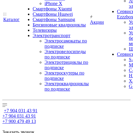
А
iPhone X
э
Смартфоны Xiaomi
Сервис
Смартфоны Huawei
Ezzzbo
Каталог
Смартфоны Samsung
Акции
У
Бензиновые квадроциклы
э
Телевизоры
У
Электротранспорт
б
Электросамокаты по
м
подписке
Ш
Электровелосипеды
Сервис
по подписке
S
Электротрициклы по
M
подписке
С
Электроскутеры по
H
подписке
X
Электроквадроциклы
G
по подписке
+7 904 031 43 91
+7 904 031 43 91
+7 900 479 49 13
Заказать звонок