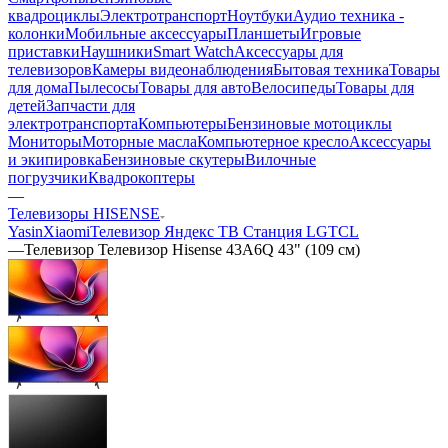
квадроциклы
Электротранспорт
Ноутбуки
Аудио техника -
колонки
Мобильные аксессуары
Планшеты
Игровые
приставки
Наушники
Smart Watch
Аксессуары для
телевизоров
Камеры видеонаблюдения
Бытовая техника
Товары
для дома
Пылесосы
Товары для авто
Велосипеды
Товары для
детей
Запчасти для
электротранспорта
Компьютеры
Бензиновые мотоциклы
Мониторы
Моторные масла
Компьютерное кресло
Аксессуары
и экипировка
Бензиновые скутеры
Вилочные
погрузчики
Квадрокоптеры
—
Телевизоры HISENSE
Yasin
Xiaomi
Телевизор Яндекс ТВ Станция
LG
TCL
—
Телевизор Телевизор Hisense 43A6Q 43" (109 см)