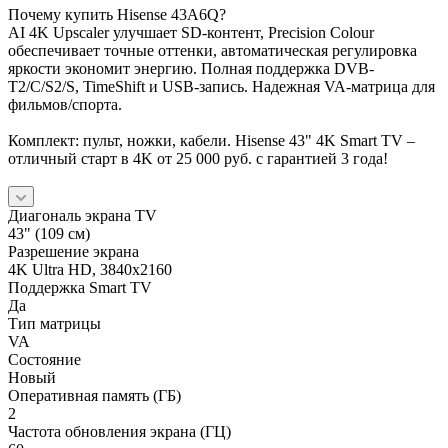
Почему купить Hisense 43A6Q?
AI 4K Upscaler улучшает SD-контент, Precision Colour
обеспечивает точные оттенки, автоматическая регулировка
яркости экономит энергию. Полная поддержка DVB-
T2/C/S2/S, TimeShift и USB-запись. Надежная VA-матрица для
фильмов/спорта.
Комплект: пульт, ножки, кабели. Hisense 43" 4K Smart TV –
отличный старт в 4K от 25 000 руб. с гарантией 3 года!
Диагональ экрана TV
43" (109 см)
Разрешение экрана
4K Ultra HD, 3840x2160
Поддержка Smart TV
Да
Тип матрицы
VA
Состояние
Новый
Оперативная память (ГБ)
2
Частота обновления экрана (ГЦ)