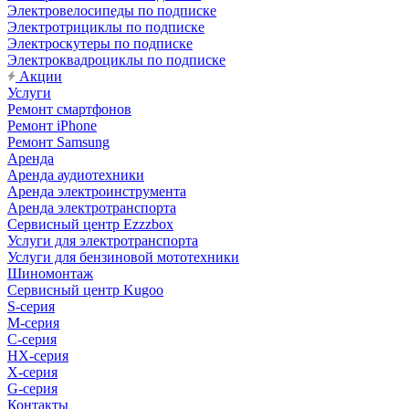
Электровелосипеды по подписке
Электротрициклы по подписке
Электроскутеры по подписке
Электроквадроциклы по подписке
Акции
Услуги
Ремонт смартфонов
Ремонт iPhone
Ремонт Samsung
Аренда
Аренда аудиотехники
Аренда электроинструмента
Аренда электротранспорта
Сервисный центр Ezzzbox
Услуги для электротранспорта
Услуги для бензиновой мототехники
Шиномонтаж
Сервисный центр Kugoo
S-cерия
M-серия
С-серия
HX-серия
X-серия
G-серия
Контакты