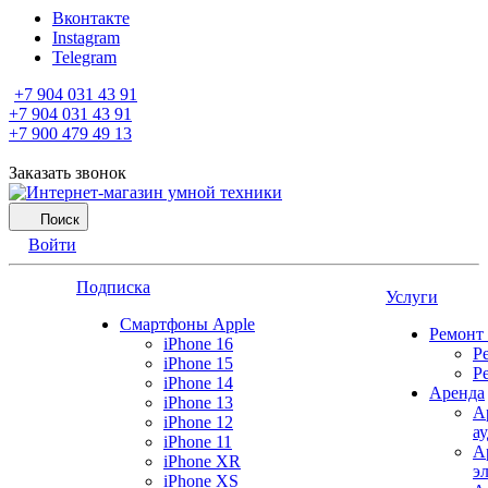
Вконтакте
Instagram
Telegram
+7 904 031 43 91
+7 904 031 43 91
+7 900 479 49 13
Заказать звонок
Поиск
Войти
Подписка
Услуги
Смартфоны Apple
Ремонт
iPhone 16
Р
iPhone 15
Р
iPhone 14
Аренда
iPhone 13
А
iPhone 12
а
iPhone 11
А
iPhone XR
э
iPhone XS