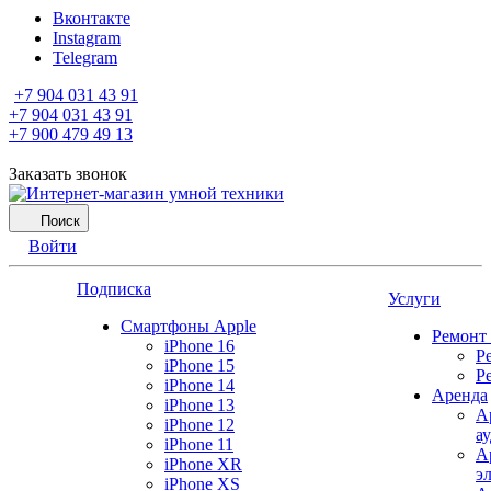
Вконтакте
Instagram
Telegram
+7 904 031 43 91
+7 904 031 43 91
+7 900 479 49 13
Заказать звонок
Поиск
Войти
Подписка
Услуги
Смартфоны Apple
Ремонт
iPhone 16
Р
iPhone 15
Р
iPhone 14
Аренда
iPhone 13
А
iPhone 12
а
iPhone 11
А
iPhone XR
э
iPhone XS