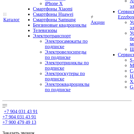
А
iPhone X
э
Смартфоны Xiaomi
Сервис
Смартфоны Huawei
Ezzzbo
Каталог
Смартфоны Samsung
Акции
У
Бензиновые квадроциклы
э
Телевизоры
У
Электротранспорт
б
Электросамокаты по
м
подписке
Ш
Электровелосипеды
Сервис
по подписке
S
Электротрициклы по
M
подписке
С
Электроскутеры по
H
подписке
X
Электроквадроциклы
G
по подписке
+7 904 031 43 91
+7 904 031 43 91
+7 900 479 49 13
Заказать звонок