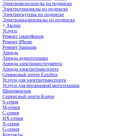
Электровелосипеды по подписке
Электротрициклы по подписке
Электроскутеры по подписке
Электроквадроциклы по подписке
Акции
Услуги
Ремонт смартфонов
Ремонт iPhone
Ремонт Samsung
Аренда
Аренда аудиотехники
Аренда электроинструмента
Аренда электротранспорта
Сервисный центр Ezzzbox
Услуги для электротранспорта
Услуги для бензиновой мототехники
Шиномонтаж
Сервисный центр Kugoo
S-cерия
M-серия
С-серия
HX-серия
X-серия
G-серия
Контакты