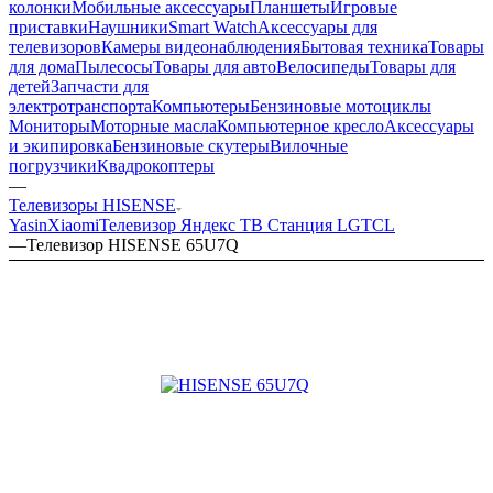
колонки
Мобильные аксессуары
Планшеты
Игровые
приставки
Наушники
Smart Watch
Аксессуары для
телевизоров
Камеры видеонаблюдения
Бытовая техника
Товары
для дома
Пылесосы
Товары для авто
Велосипеды
Товары для
детей
Запчасти для
электротранспорта
Компьютеры
Бензиновые мотоциклы
Мониторы
Моторные масла
Компьютерное кресло
Аксессуары
и экипировка
Бензиновые скутеры
Вилочные
погрузчики
Квадрокоптеры
—
Телевизоры HISENSE
Yasin
Xiaomi
Телевизор Яндекс ТВ Станция
LG
TCL
—
Телевизор HISENSE 65U7Q